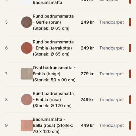
Badrumsmatta
Rund badrumsmatta
5
- Gertie (brun)
249 kr
Trendcarpet
K
(Storlek: Ø 65 cm)
Rund badrumsmatta
6
- Embla (terrakotta)
249 kr
Trendcarpet
K
(Storlek: Ø 65 cm)
Oval badrumsmatta -
7
Embla (beige)
279 kr
Trendcarpet
K
(Storlek: 50 x 90 cm)
Rund badrumsmatta
8
- Embla (rosa)
749 kr
Trendcarpet
K
(Storlek: Ø 120 cm)
Badrumsmatta -
9
Bella (rosa) (Storlek:
449 kr
Trendcarpet
K
70 x 120 cm)