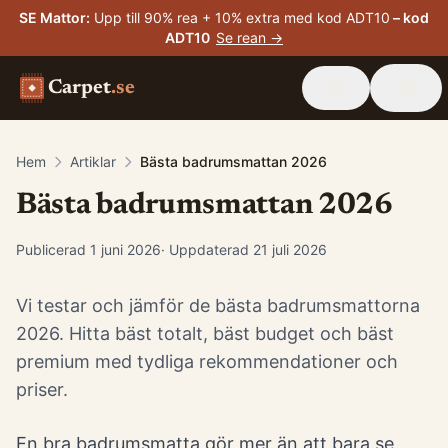
SE Mattor
:
Upp till 90% rea + 10% extra med kod ADT10
– kod
ADT10
Se rean →
Carpet
.se
Hem
Artiklar
Bästa badrumsmattan 2026
Bästa badrumsmattan 2026
Publicerad
1 juni 2026
· Uppdaterad
21 juli 2026
Vi testar och jämför de bästa badrumsmattorna
2026. Hitta bäst totalt, bäst budget och bäst
premium med tydliga rekommendationer och
priser.
En bra badrumsmatta gör mer än att bara se