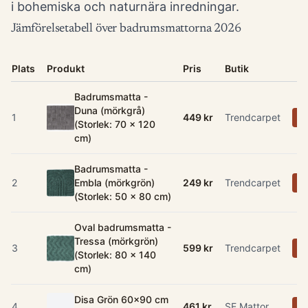
i bohemiska och naturnära inredningar.
Jämförelsetabell över badrumsmattorna 2026
Plats
Produkt
Pris
Butik
Badrumsmatta -
Duna (mörkgrå)
1
449 kr
Trendcarpet
K
(Storlek: 70 x 120
cm)
Badrumsmatta -
2
Embla (mörkgrön)
249 kr
Trendcarpet
K
(Storlek: 50 x 80 cm)
Oval badrumsmatta -
Tressa (mörkgrön)
3
599 kr
Trendcarpet
K
(Storlek: 80 x 140
cm)
Disa Grön 60x90 cm
4
461 kr
SE Mattor
K