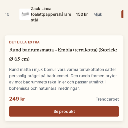
Zack Linea
10
toalettpappershållare
150 kr
Mjuk
K
stål
DET LILLA EXTRA
Rund badrumsmatta - Embla (terrakotta) (Storlek:
Ø 65 cm)
Rund matta i mjuk bomull vars varma terrakottaton sätter
personlig prägel på badrummet. Den runda formen bryter
av mot badrummets raka linjer och passar utmärkt i
bohemiska och naturnära inredningar.
249 kr
Trendcarpet
Se produkt