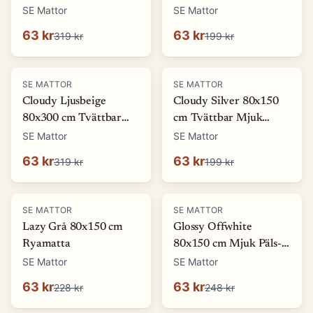
Ryamatta
Mjuk Ryamatta
SE Mattor
SE Mattor
63 kr
63 kr
319 kr
199 kr
-
80
%
-
68
%
SE MATTOR
SE MATTOR
Cloudy Ljusbeige
Cloudy Silver 80x150
80x300 cm Tvättbar
cm Tvättbar Mjuk
Mjuk Ryamatta
Ryamatta
SE Mattor
SE Mattor
63 kr
63 kr
319 kr
199 kr
-
72
%
-
75
%
SE MATTOR
SE MATTOR
Lazy Grå 80x150 cm
Glossy Offwhite
Ryamatta
80x150 cm Mjuk Päls-
look Matta
SE Mattor
SE Mattor
63 kr
63 kr
228 kr
248 kr