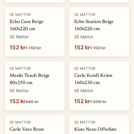
-
87
%
-
87
%
SE MATTOR
SE MATTOR
Echo Case Beige
Echo Station Beige
160x220 cm
160x220 cm
SE Mattor
SE Mattor
152 kr
152 kr
1 192 kr
1 192 kr
-
65
%
-
90
%
SE MATTOR
SE MATTOR
Menlo Touch Beige
Carlo Konfi Kräm
80x150 cm
160x230 cm
SE Mattor
SE Mattor
152 kr
152 kr
440 kr
1 596 kr
-
90
%
-
76
%
SE MATTOR
SE MATTOR
Carlo Vato Brun
Kino Nexo Offwhite