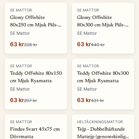
-
81
%
-
86
%
SE MATTOR
SE MATTOR
Glossy Offwhite
Glossy Offwhite
80x250 cm Mjuk Päls-
80x300 cm Mjuk Päls-
look Matta
look Matta
SE Mattor
SE Mattor
63 kr
63 kr
328 kr
440 kr
-
69
%
-
85
%
SE MATTOR
SE MATTOR
Teddy Offwhite 80x150
Teddy Offwhite 80x300
cm Mjuk Ryamatta
cm Mjuk Ryamatta
SE Mattor
SE Mattor
63 kr
63 kr
207 kr
431 kr
-
70
%
SE MATTOR
HELTÄCKNINGSMATTOR
Findus Svart 45x75 cm
Tejp - Dubbelhäftande
Dörrmatta
Mattejp (genomskinlig)