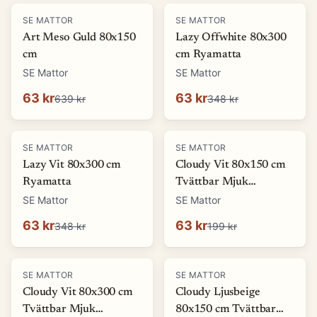
-
90
%
-
82
%
SE MATTOR
SE MATTOR
Art Meso Guld 80x150
Lazy Offwhite 80x300
cm
cm Ryamatta
SE Mattor
SE Mattor
63 kr
63 kr
639 kr
348 kr
-
82
%
-
68
%
SE MATTOR
SE MATTOR
Lazy Vit 80x300 cm
Cloudy Vit 80x150 cm
Ryamatta
Tvättbar Mjuk
Ryamatta
SE Mattor
SE Mattor
63 kr
63 kr
348 kr
199 kr
-
80
%
-
68
%
SE MATTOR
SE MATTOR
Cloudy Vit 80x300 cm
Cloudy Ljusbeige
Tvättbar Mjuk
80x150 cm Tvättbar