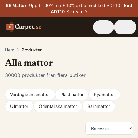
SE Mattor
:
Upp till 90% rea + 10% extra med kod ADT10
– kod
ADT10
Se rean →
Carpet
.se
Hem
Produkter
Alla mattor
30000
produkter från flera butiker
Vardagsrumsmattor
Plastmattor
Ryamattor
Ullmattor
Orientaliska mattor
Barnmattor
Produkter