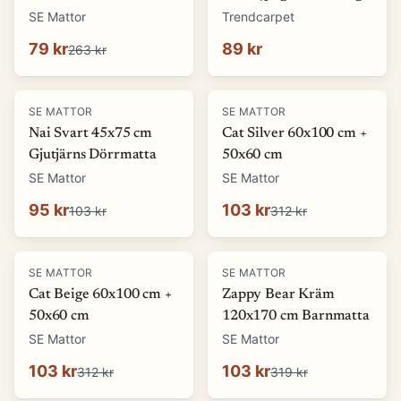
(Storlek: 5 x 1500 cm)
SE Mattor
Trendcarpet
79 kr
89 kr
263 kr
-
8
%
-
67
%
SE MATTOR
SE MATTOR
Nai Svart 45x75 cm
Cat Silver 60x100 cm +
Gjutjärns Dörrmatta
50x60 cm
SE Mattor
SE Mattor
95 kr
103 kr
103 kr
312 kr
-
67
%
-
68
%
SE MATTOR
SE MATTOR
Cat Beige 60x100 cm +
Zappy Bear Kräm
50x60 cm
120x170 cm Barnmatta
SE Mattor
SE Mattor
103 kr
103 kr
312 kr
319 kr