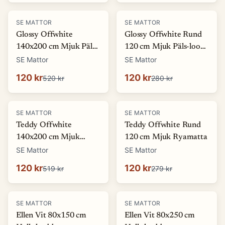
-
77
%
-
57
%
SE MATTOR
SE MATTOR
Glossy Offwhite
Glossy Offwhite Rund
140x200 cm Mjuk Päls-
120 cm Mjuk Päls-look
look Matta
Matta
SE Mattor
SE Mattor
120 kr
120 kr
520 kr
280 kr
-
77
%
-
57
%
SE MATTOR
SE MATTOR
Teddy Offwhite
Teddy Offwhite Rund
140x200 cm Mjuk
120 cm Mjuk Ryamatta
Ryamatta
SE Mattor
SE Mattor
120 kr
120 kr
519 kr
279 kr
-
27
%
SE MATTOR
SE MATTOR
Ellen Vit 80x150 cm
Ellen Vit 80x250 cm