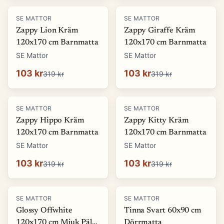
-
68
%
-
68
%
SE MATTOR
SE MATTOR
Zappy Lion Kräm
Zappy Giraffe Kräm
120x170 cm Barnmatta
120x170 cm Barnmatta
SE Mattor
SE Mattor
103 kr
103 kr
319 kr
319 kr
-
68
%
-
68
%
SE MATTOR
SE MATTOR
Zappy Hippo Kräm
Zappy Kitty Kräm
120x170 cm Barnmatta
120x170 cm Barnmatta
SE Mattor
SE Mattor
103 kr
103 kr
319 kr
319 kr
-
69
%
-
13
%
SE MATTOR
SE MATTOR
Glossy Offwhite
Tinna Svart 60x90 cm
120x170 cm Mjuk Päls-
Dörrmatta