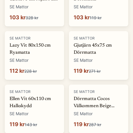
look Matta
SE Mattor
SE Mattor
103 kr
103 kr
328 kr
119 kr
-
51
%
-
56
%
SE MATTOR
SE MATTOR
Lazy Vit 80x150 cm
Gjutjärn 45x75 cm
Ryamatta
Dörrmatta
SE Mattor
SE Mattor
112 kr
119 kr
228 kr
271 kr
-
17
%
-
58
%
SE MATTOR
SE MATTOR
Ellen Vit 60x110 cm
Dörrmatta Cocos
Halkskydd
Välkommen Beige
45x75 cm
SE Mattor
SE Mattor
119 kr
119 kr
143 kr
287 kr