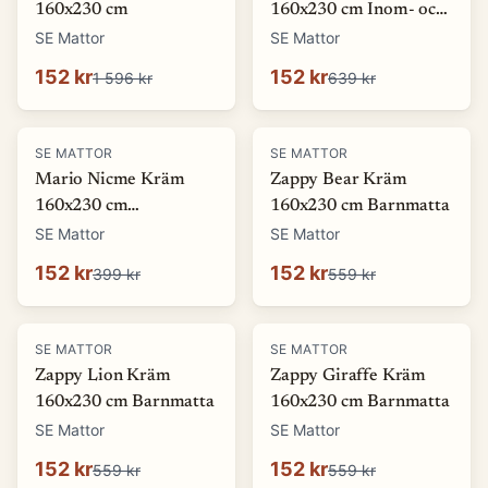
160x230 cm
160x230 cm Inom- och
utomhusmatta
SE Mattor
SE Mattor
152 kr
152 kr
1 596 kr
639 kr
-
62
%
-
73
%
SE MATTOR
SE MATTOR
Mario Nicme Kräm
Zappy Bear Kräm
160x230 cm
160x230 cm Barnmatta
Wiltonmatta
SE Mattor
SE Mattor
152 kr
152 kr
399 kr
559 kr
-
73
%
-
73
%
SE MATTOR
SE MATTOR
Zappy Lion Kräm
Zappy Giraffe Kräm
160x230 cm Barnmatta
160x230 cm Barnmatta
SE Mattor
SE Mattor
152 kr
152 kr
559 kr
559 kr