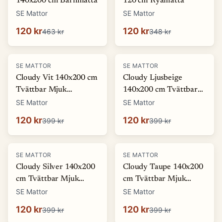
140x200 cm Barnmatta
120 cm Ryamatta
SE Mattor
SE Mattor
120 kr
120 kr
463 kr
348 kr
-
70
%
-
70
%
SE MATTOR
SE MATTOR
Cloudy Vit 140x200 cm
Cloudy Ljusbeige
Tvättbar Mjuk
140x200 cm Tvättbar
Ryamatta
Mjuk Ryamatta
SE Mattor
SE Mattor
120 kr
120 kr
399 kr
399 kr
-
70
%
-
70
%
SE MATTOR
SE MATTOR
Cloudy Silver 140x200
Cloudy Taupe 140x200
cm Tvättbar Mjuk
cm Tvättbar Mjuk
Ryamatta
Ryamatta
SE Mattor
SE Mattor
120 kr
120 kr
399 kr
399 kr