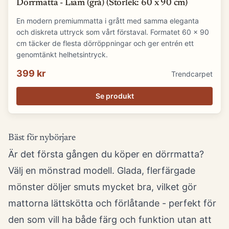
Dörrmatta - Liam (grå) (Storlek: 60 x 90 cm)
En modern premiummatta i grått med samma eleganta
och diskreta uttryck som vårt förstaval. Formatet 60 x 90
cm täcker de flesta dörröppningar och ger entrén ett
genomtänkt helhetsintryck.
399 kr
Trendcarpet
Se produkt
Bäst för nybörjare
Är det första gången du köper en dörrmatta?
Välj en mönstrad modell. Glada, flerfärgade
mönster döljer smuts mycket bra, vilket gör
mattorna lättskötta och förlåtande - perfekt för
den som vill ha både färg och funktion utan att