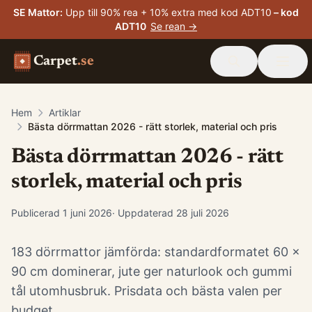
SE Mattor
:
Upp till 90% rea + 10% extra med kod ADT10
– kod
ADT10
Se rean →
Carpet
.se
Hem
Artiklar
Bästa dörrmattan 2026 - rätt storlek, material och pris
Bästa dörrmattan 2026 - rätt
storlek, material och pris
Publicerad
1 juni 2026
· Uppdaterad
28 juli 2026
183 dörrmattor jämförda: standardformatet 60 x
90 cm dominerar, jute ger naturlook och gummi
tål utomhusbruk. Prisdata och bästa valen per
budget.