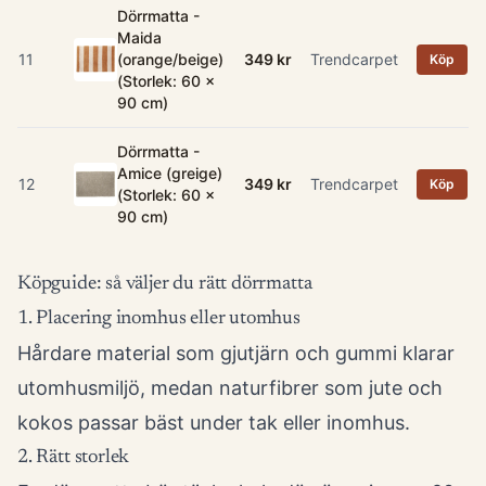
Dörrmatta -
Maida
11
(orange/beige)
349 kr
Trendcarpet
Köp
(Storlek: 60 x
90 cm)
Dörrmatta -
Amice (greige)
12
349 kr
Trendcarpet
Köp
(Storlek: 60 x
90 cm)
Köpguide: så väljer du rätt dörrmatta
1. Placering inomhus eller utomhus
Hårdare material som gjutjärn och gummi klarar
utomhusmiljö, medan naturfibrer som jute och
kokos passar bäst under tak eller inomhus.
2. Rätt storlek