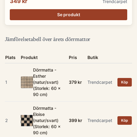
349 kr
Trendcarpet
Se produkt
Jämförelsetabell över årets dörrmattor
Plats
Produkt
Pris
Butik
Dörrmatta -
Esther
1
(natur/svart)
379 kr
Trendcarpet
Köp
(Storlek: 60 x
90 cm)
Dörrmatta -
Eloise
2
(natur/svart)
399 kr
Trendcarpet
Köp
(Storlek: 60 x
90 cm)