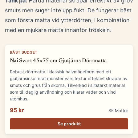
Tänk på:
Hårda material skrapar effektivt av grov
smuts men suger inte upp fukt. De fungerar bäst
som första matta vid ytterdörren, i kombination
med en mjukare matta innanför tröskeln.
BÄST BUDGET
Nai Svart 45x75 cm Gjutjärns Dörrmatta
Robust dörrmatta i klassisk halvmåneform med ett
gjutjärnsinspirerat mönster vars textur effektivt skrapar av
smuts och grus från skorna. Tillverkad i slitstarkt material
som tål daglig användning och klarar väder och vind
utomhus.
95 kr
SE Mattor
Se produkt