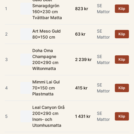
Smaragdgrön
SE
1
823 kr
Köp
160x230 cm
Mattor
Tvättbar Matta
Art Meso Guld
SE
2
63 kr
Köp
80x150 cm
Mattor
Doha Oma
Champagne
SE
3
2 239 kr
Köp
200x290 cm
Mattor
Wiltonmatta
Mimmi Lai Gul
SE
4
70x150 cm
415 kr
Köp
Mattor
Plastmatta
Leal Canyon Grå
200x290 cm
SE
5
1 431 kr
Köp
Inom- och
Mattor
Utomhusmatta