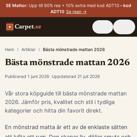
SE Mattor
:
Upp till 90% rea + 10% extra med kod ADT10
– kod
ADT10
Se rean →
Carpet
.se
Hem
Artiklar
Bästa mönstrade mattan 2026
Bästa mönstrade mattan 2026
Publicerad
1 juni 2026
· Uppdaterad
21 juli 2026
Vår stora köpguide till bästa mönstrade mattan
2026. Jämför pris, kvalitet och stil i tydliga
kategorier och hitta din favorit direkt.
En mönstrad matta är ett av de enklaste sätten
att lyfta ett rum. Den skapar liv, döljer smuts och