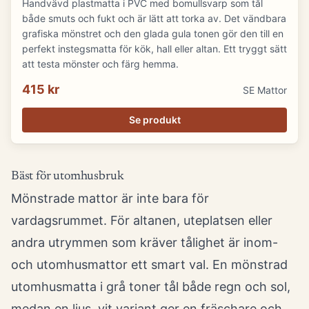
Handvävd plastmatta i PVC med bomullsvarp som tål
både smuts och fukt och är lätt att torka av. Det vändbara
grafiska mönstret och den glada gula tonen gör den till en
perfekt instegsmatta för kök, hall eller altan. Ett tryggt sätt
att testa mönster och färg hemma.
415 kr
SE Mattor
Se produkt
Bäst för utomhusbruk
Mönstrade mattor är inte bara för
vardagsrummet. För altanen, uteplatsen eller
andra utrymmen som kräver tålighet är inom-
och utomhusmattor ett smart val. En mönstrad
utomhusmatta i grå toner tål både regn och sol,
medan en ljus, vit variant ger en fräschare och