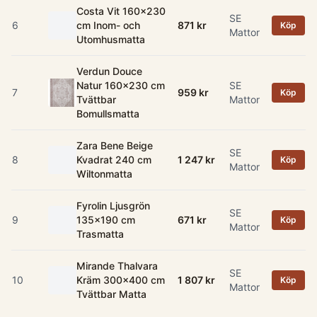
Costa Vit 160x230
SE
6
cm Inom- och
871 kr
Köp
Mattor
Utomhusmatta
Verdun Douce
Natur 160x230 cm
SE
7
959 kr
Köp
Tvättbar
Mattor
Bomullsmatta
Zara Bene Beige
SE
8
Kvadrat 240 cm
1 247 kr
Köp
Mattor
Wiltonmatta
Fyrolin Ljusgrön
SE
9
135x190 cm
671 kr
Köp
Mattor
Trasmatta
Mirande Thalvara
SE
10
Kräm 300x400 cm
1 807 kr
Köp
Mattor
Tvättbar Matta