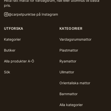
Hitta rätt matta för vardagsrum, hall eller utomhus till bästa
pris.
@
carpetpunktse
på Instagram
UTFORSKA
KATEGORIER
Kategorier
Vardagsrumsmattor
Butiker
Plastmattor
Alla produkter A-Ö
Ryamattor
Sök
Ullmattor
Orientaliska mattor
Barnmattor
Alla kategorier