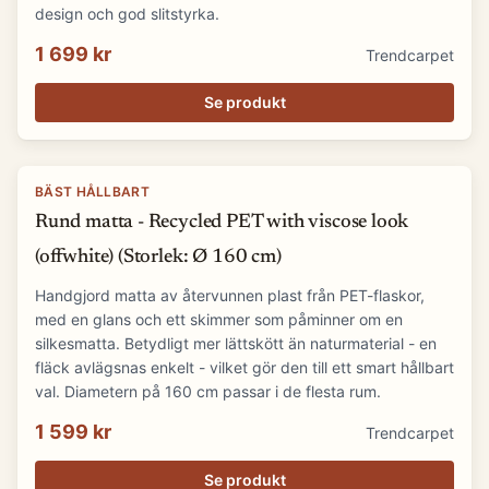
design och god slitstyrka.
1 699 kr
Trendcarpet
Se produkt
BÄST HÅLLBART
Rund matta - Recycled PET with viscose look
(offwhite) (Storlek: Ø 160 cm)
Handgjord matta av återvunnen plast från PET-flaskor,
med en glans och ett skimmer som påminner om en
silkesmatta. Betydligt mer lättskött än naturmaterial - en
fläck avlägsnas enkelt - vilket gör den till ett smart hållbart
val. Diametern på 160 cm passar i de flesta rum.
1 599 kr
Trendcarpet
Se produkt