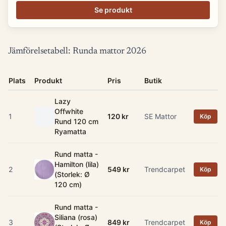
Se produkt
Jämförelsetabell: Runda mattor 2026
Plats
Produkt
Pris
Butik
Lazy
Offwhite
1
120 kr
SE Mattor
Köp
Rund 120 cm
Ryamatta
Rund matta -
Hamilton (lila)
2
549 kr
Trendcarpet
Köp
(Storlek: Ø
120 cm)
Rund matta -
Siliana (rosa)
3
849 kr
Trendcarpet
Köp