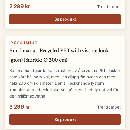
2 299 kr
Trendcarpet
Se produkt
LYX OCH MILJÖ
Rund matta - Recycled PET with viscose look
(grön) (Storlek: Ø 200 cm)
Samma handgjorda konstruktion av återvunna PET-flaskor
som vårt hållbara val, men i en djupgrön nyans och med
hela 200 cm i diameter. Den silkesliknande lystern
kombinerat med enkel skötsel gör den till ett lyxigt val för
den miljömedvetna.
3 299 kr
Trendcarpet
Se produkt