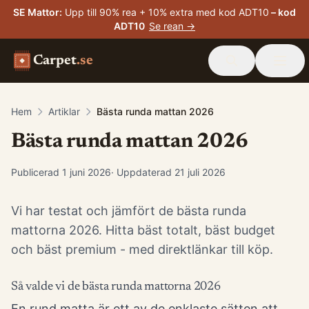
SE Mattor
:
Upp till 90% rea + 10% extra med kod ADT10
– kod
ADT10
Se rean →
Carpet
.se
Hem
Artiklar
Bästa runda mattan 2026
Bästa runda mattan 2026
Publicerad
1 juni 2026
· Uppdaterad
21 juli 2026
Vi har testat och jämfört de bästa runda
mattorna 2026. Hitta bäst totalt, bäst budget
och bäst premium - med direktlänkar till köp.
Så valde vi de bästa runda mattorna 2026
En rund matta är ett av de enklaste sätten att