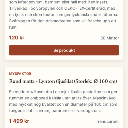
som lyfter sovrum, barnrum eller hall med liten insats.
Tillverkad i polypropylen och OEKO-TEX-certifierad, med
en tjock och skön textur som ger lyxkänsla under fötterna.
Svårslagen för den prismedvetna som vill fräscha upp ett
rum.
120 kr
SE Mattor
Se produkt
MYSFAKTOR
Rund matta - Lynton (ljuslila) (Storlek: Ø 160 cm)
En modern wiltonmatta i en mjuk ljuslila pastellton som ger
rummet en ombonad känsla utan att ta över. Maskinvävd
med mycket hög kvalitet och en diameter på 160 cm som
fungerar fint i sovrum, barnrum eller vardagsrum.
1 499 kr
Trendcarpet