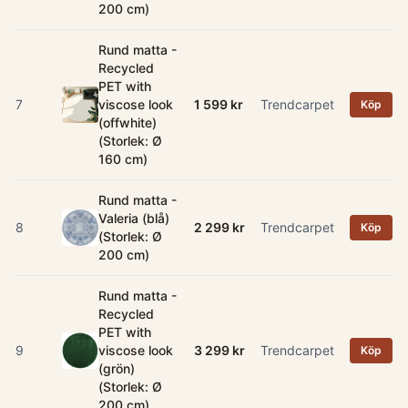
200 cm)
Rund matta -
Recycled
PET with
7
viscose look
1 599 kr
Trendcarpet
Köp
(offwhite)
(Storlek: Ø
160 cm)
Rund matta -
Valeria (blå)
8
2 299 kr
Trendcarpet
Köp
(Storlek: Ø
200 cm)
Rund matta -
Recycled
PET with
9
viscose look
3 299 kr
Trendcarpet
Köp
(grön)
(Storlek: Ø
200 cm)