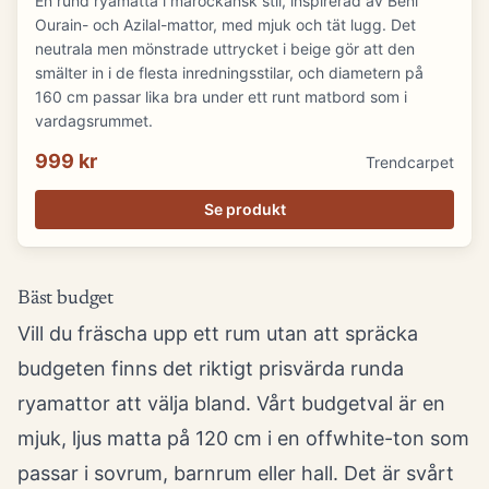
En rund ryamatta i marockansk stil, inspirerad av Beni
Ourain- och Azilal-mattor, med mjuk och tät lugg. Det
neutrala men mönstrade uttrycket i beige gör att den
smälter in i de flesta inredningsstilar, och diametern på
160 cm passar lika bra under ett runt matbord som i
vardagsrummet.
999 kr
Trendcarpet
Se produkt
Bäst budget
Vill du fräscha upp ett rum utan att spräcka
budgeten finns det riktigt prisvärda runda
ryamattor att välja bland. Vårt budgetval är en
mjuk, ljus matta på 120 cm i en offwhite-ton som
passar i sovrum, barnrum eller hall. Det är svårt