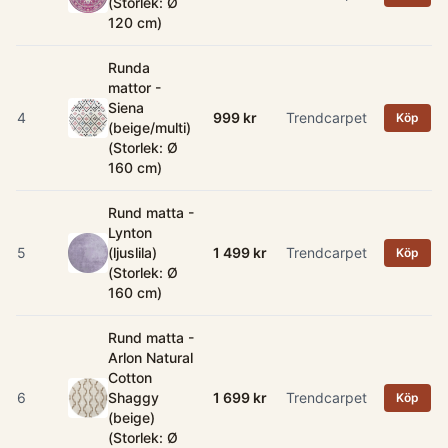
(Storlek: Ø
120 cm)
Runda
mattor -
Siena
4
999 kr
Trendcarpet
Köp
(beige/multi)
(Storlek: Ø
160 cm)
Rund matta -
Lynton
5
(ljuslila)
1 499 kr
Trendcarpet
Köp
(Storlek: Ø
160 cm)
Rund matta -
Arlon Natural
Cotton
6
Shaggy
1 699 kr
Trendcarpet
Köp
(beige)
(Storlek: Ø