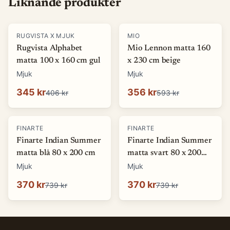
Liknande produkter
-
15
%
-
40
%
RUGVISTA X MJUK
MIO
Rugvista Alphabet
Mio Lennon matta 160
matta 100 x 160 cm gul
x 230 cm beige
Mjuk
Mjuk
345 kr
356 kr
406 kr
593 kr
-
50
%
-
50
%
FINARTE
FINARTE
Finarte Indian Summer
Finarte Indian Summer
matta blå 80 x 200 cm
matta svart 80 x 200
cm
Mjuk
Mjuk
370 kr
370 kr
739 kr
739 kr