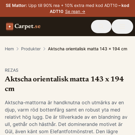
SE Mattor
:
Upp till 90% rea + 10% extra med kod ADT10
– kod
ADT10
Se rean →
Carpet
.se
Hem
Produkter
Aktscha orientalisk matta 143 x 194 cm
-
15
%
REZAS
Aktscha orientalisk matta 143 x 194
cm
Aktscha-mattorna är handknutna och utmärks av en
djup, varm röd bottenfärg samt en robust yta med
relativt hög lugg. De är tillverkade av en blandning av
ull, gethår och hästhår. Det dominerande motivet är
Gül, även känt som Elefantfotmönstret. Den lägre