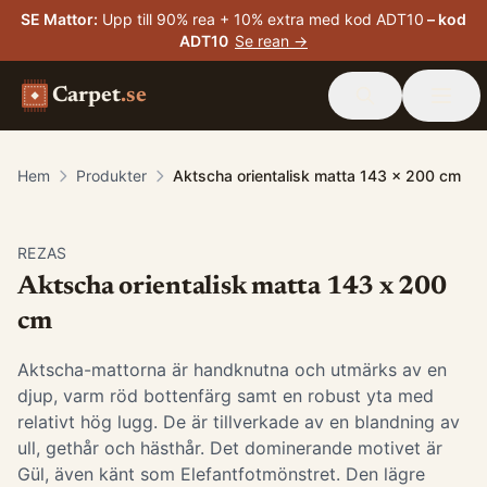
SE Mattor
:
Upp till 90% rea + 10% extra med kod ADT10
– kod
ADT10
Se rean →
Carpet
.se
Hem
Produkter
Aktscha orientalisk matta 143 x 200 cm
-
15
%
REZAS
Aktscha orientalisk matta 143 x 200
cm
Aktscha-mattorna är handknutna och utmärks av en
djup, varm röd bottenfärg samt en robust yta med
relativt hög lugg. De är tillverkade av en blandning av
ull, gethår och hästhår. Det dominerande motivet är
Gül, även känt som Elefantfotmönstret. Den lägre