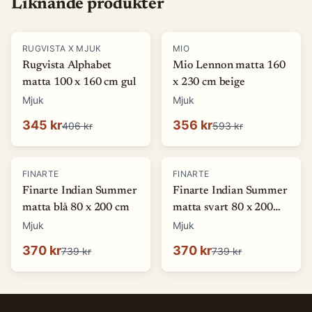
Liknande produkter
-
15
%
-
40
%
RUGVISTA X MJUK
MIO
Rugvista Alphabet
Mio Lennon matta 160
matta 100 x 160 cm gul
x 230 cm beige
Mjuk
Mjuk
345 kr
356 kr
406 kr
593 kr
-
50
%
-
50
%
FINARTE
FINARTE
Finarte Indian Summer
Finarte Indian Summer
matta blå 80 x 200 cm
matta svart 80 x 200
cm
Mjuk
Mjuk
370 kr
370 kr
739 kr
739 kr