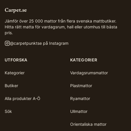
Carpet.se
Jämför över 25 000 mattor från flera svenska mattbutiker.
Hitta rätt matta för vardagsrum, hall eller utomhus till bästa
pris.
@
carpetpunktse
på Instagram
UTFORSKA
KATEGORIER
Kategorier
Vardagsrumsmattor
Butiker
Plastmattor
Alla produkter A-Ö
Ryamattor
Sök
Ullmattor
Orientaliska mattor