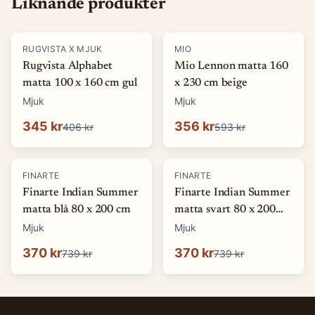
Liknande produkter
-
15
%
-
40
%
RUGVISTA X MJUK
MIO
Rugvista Alphabet
Mio Lennon matta 160
matta 100 x 160 cm gul
x 230 cm beige
Mjuk
Mjuk
345 kr
356 kr
406 kr
593 kr
-
50
%
-
50
%
FINARTE
FINARTE
Finarte Indian Summer
Finarte Indian Summer
matta blå 80 x 200 cm
matta svart 80 x 200
cm
Mjuk
Mjuk
370 kr
370 kr
739 kr
739 kr