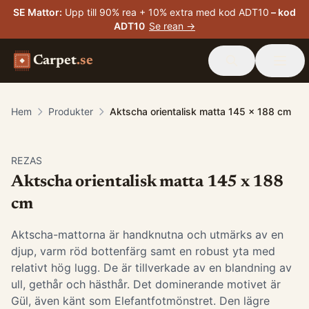
SE Mattor
:
Upp till 90% rea + 10% extra med kod ADT10
– kod
ADT10
Se rean →
Carpet
.se
Hem
Produkter
Aktscha orientalisk matta 145 x 188 cm
-
15
%
REZAS
Aktscha orientalisk matta 145 x 188
cm
Aktscha-mattorna är handknutna och utmärks av en
djup, varm röd bottenfärg samt en robust yta med
relativt hög lugg. De är tillverkade av en blandning av
ull, gethår och hästhår. Det dominerande motivet är
Gül, även känt som Elefantfotmönstret. Den lägre