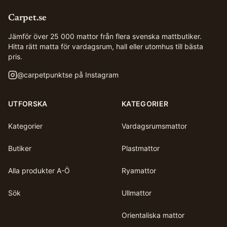
Carpet.se
Jämför över 25 000 mattor från flera svenska mattbutiker.
Hitta rätt matta för vardagsrum, hall eller utomhus till bästa
pris.
@
carpetpunktse
på Instagram
UTFORSKA
KATEGORIER
Kategorier
Vardagsrumsmattor
Butiker
Plastmattor
Alla produkter A-Ö
Ryamattor
Sök
Ullmattor
Orientaliska mattor