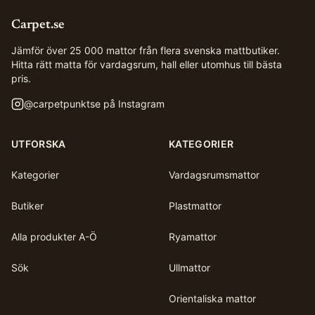
Carpet.se
Jämför över 25 000 mattor från flera svenska mattbutiker.
Hitta rätt matta för vardagsrum, hall eller utomhus till bästa
pris.
@
carpetpunktse
på Instagram
UTFORSKA
KATEGORIER
Kategorier
Vardagsrumsmattor
Butiker
Plastmattor
Alla produkter A-Ö
Ryamattor
Sök
Ullmattor
Orientaliska mattor