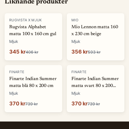
Liknande produkter
-
15
%
-
40
%
RUGVISTA X MJUK
MIO
Rugvista Alphabet
Mio Lennon matta 160
matta 100 x 160 cm gul
x 230 cm beige
Mjuk
Mjuk
345 kr
356 kr
406 kr
593 kr
-
50
%
-
50
%
FINARTE
FINARTE
Finarte Indian Summer
Finarte Indian Summer
matta blå 80 x 200 cm
matta svart 80 x 200
cm
Mjuk
Mjuk
370 kr
370 kr
739 kr
739 kr