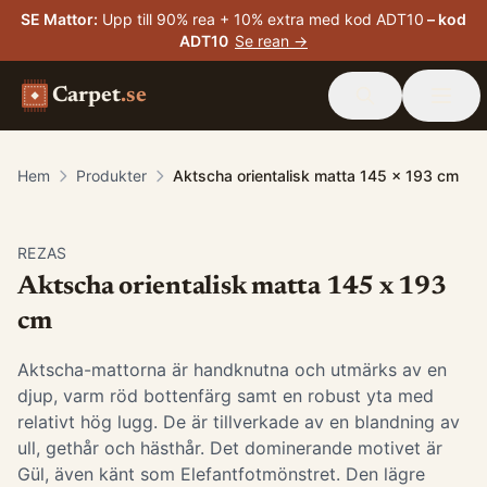
SE Mattor
:
Upp till 90% rea + 10% extra med kod ADT10
– kod
ADT10
Se rean →
Carpet
.se
Hem
Produkter
Aktscha orientalisk matta 145 x 193 cm
-
15
%
REZAS
Aktscha orientalisk matta 145 x 193
cm
Aktscha-mattorna är handknutna och utmärks av en
djup, varm röd bottenfärg samt en robust yta med
relativt hög lugg. De är tillverkade av en blandning av
ull, gethår och hästhår. Det dominerande motivet är
Gül, även känt som Elefantfotmönstret. Den lägre