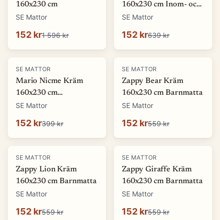
160x230 cm
160x230 cm Inom- och
utomhusmatta
SE Mattor
SE Mattor
152 kr
152 kr
1 596 kr
639 kr
-
62
%
-
73
%
SE MATTOR
SE MATTOR
Mario Nicme Kräm
Zappy Bear Kräm
160x230 cm
160x230 cm Barnmatta
Wiltonmatta
SE Mattor
SE Mattor
152 kr
152 kr
399 kr
559 kr
-
73
%
-
73
%
SE MATTOR
SE MATTOR
Zappy Lion Kräm
Zappy Giraffe Kräm
160x230 cm Barnmatta
160x230 cm Barnmatta
SE Mattor
SE Mattor
152 kr
152 kr
559 kr
559 kr