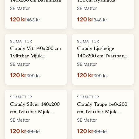
140x200 cm Barnmatta
120 cm Ryamatta
SE Mattor
SE Mattor
120 kr
120 kr
463 kr
348 kr
-
70
%
-
70
%
SE MATTOR
SE MATTOR
Cloudy Vit 140x200 cm
Cloudy Ljusbeige
Tvättbar Mjuk
140x200 cm Tvättbar
Ryamatta
Mjuk Ryamatta
SE Mattor
SE Mattor
120 kr
120 kr
399 kr
399 kr
-
70
%
-
70
%
SE MATTOR
SE MATTOR
Cloudy Silver 140x200
Cloudy Taupe 140x200
cm Tvättbar Mjuk
cm Tvättbar Mjuk
Ryamatta
Ryamatta
SE Mattor
SE Mattor
120 kr
120 kr
399 kr
399 kr