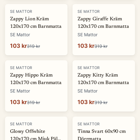
-
68
%
-
68
%
SE MATTOR
SE MATTOR
Zappy Lion Kräm
Zappy Giraffe Kräm
120x170 cm Barnmatta
120x170 cm Barnmatta
SE Mattor
SE Mattor
103 kr
103 kr
319 kr
319 kr
-
68
%
-
68
%
SE MATTOR
SE MATTOR
Zappy Hippo Kräm
Zappy Kitty Kräm
120x170 cm Barnmatta
120x170 cm Barnmatta
SE Mattor
SE Mattor
103 kr
103 kr
319 kr
319 kr
-
69
%
-
13
%
SE MATTOR
SE MATTOR
Glossy Offwhite
Tinna Svart 60x90 cm
120x170 cm Mjuk Päls-
Dörrmatta