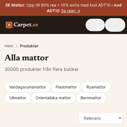
SE Mattor
:
Upp till 90% rea + 10% extra med kod ADT10
– kod
ADT10
Se rean →
Carpet
.se
Hem
Produkter
Alla mattor
30000
produkter från flera butiker
Vardagsrumsmattor
Plastmattor
Ryamattor
Ullmattor
Orientaliska mattor
Barnmattor
Produkter