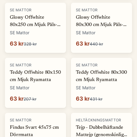
-
81
%
-
86
%
SE MATTOR
SE MATTOR
Glossy Offwhite
Glossy Offwhite
80x250 cm Mjuk Päls-
80x300 cm Mjuk Päls-
look Matta
look Matta
SE Mattor
SE Mattor
63 kr
63 kr
328 kr
440 kr
-
69
%
-
85
%
SE MATTOR
SE MATTOR
Teddy Offwhite 80x150
Teddy Offwhite 80x300
cm Mjuk Ryamatta
cm Mjuk Ryamatta
SE Mattor
SE Mattor
63 kr
63 kr
207 kr
431 kr
-
70
%
SE MATTOR
HELTÄCKNINGSMATTOR
Findus Svart 45x75 cm
Tejp - Dubbelhäftande
Dörrmatta
Mattejp (genomskinlig)