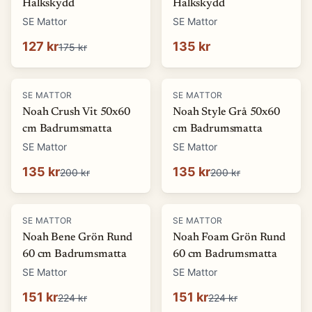
Halkskydd
Halkskydd
SE Mattor
SE Mattor
127 kr
135 kr
175 kr
-
32
%
-
32
%
SE MATTOR
SE MATTOR
Noah Crush Vit 50x60
Noah Style Grå 50x60
cm Badrumsmatta
cm Badrumsmatta
SE Mattor
SE Mattor
135 kr
135 kr
200 kr
200 kr
-
33
%
-
33
%
SE MATTOR
SE MATTOR
Noah Bene Grön Rund
Noah Foam Grön Rund
60 cm Badrumsmatta
60 cm Badrumsmatta
SE Mattor
SE Mattor
151 kr
151 kr
224 kr
224 kr