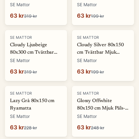
Ryamatta
Mjuk Ryamatta
SE Mattor
SE Mattor
63 kr
63 kr
319 kr
199 kr
-
80
%
-
68
%
SE MATTOR
SE MATTOR
Cloudy Ljusbeige
Cloudy Silver 80x150
80x300 cm Tvättbar
cm Tvättbar Mjuk
Mjuk Ryamatta
Ryamatta
SE Mattor
SE Mattor
63 kr
63 kr
319 kr
199 kr
-
72
%
-
75
%
SE MATTOR
SE MATTOR
Lazy Grå 80x150 cm
Glossy Offwhite
Ryamatta
80x150 cm Mjuk Päls-
look Matta
SE Mattor
SE Mattor
63 kr
63 kr
228 kr
248 kr