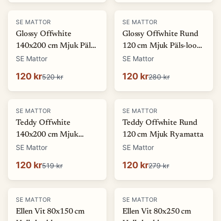
-
77
%
-
57
%
SE MATTOR
SE MATTOR
Glossy Offwhite
Glossy Offwhite Rund
140x200 cm Mjuk Päls-
120 cm Mjuk Päls-look
look Matta
Matta
SE Mattor
SE Mattor
120 kr
120 kr
520 kr
280 kr
-
77
%
-
57
%
SE MATTOR
SE MATTOR
Teddy Offwhite
Teddy Offwhite Rund
140x200 cm Mjuk
120 cm Mjuk Ryamatta
Ryamatta
SE Mattor
SE Mattor
120 kr
120 kr
519 kr
279 kr
-
27
%
SE MATTOR
SE MATTOR
Ellen Vit 80x150 cm
Ellen Vit 80x250 cm