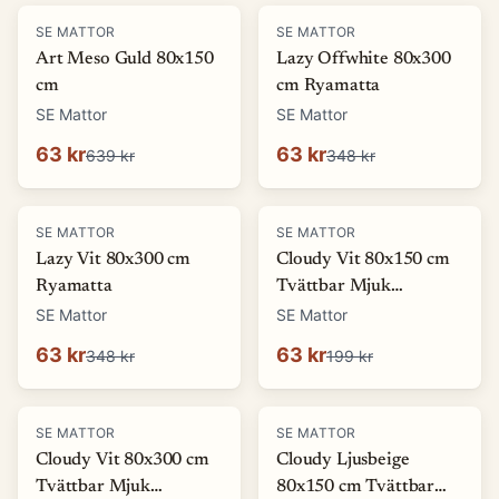
-
90
%
-
82
%
SE MATTOR
SE MATTOR
Art Meso Guld 80x150
Lazy Offwhite 80x300
cm
cm Ryamatta
SE Mattor
SE Mattor
63 kr
63 kr
639 kr
348 kr
-
82
%
-
68
%
SE MATTOR
SE MATTOR
Lazy Vit 80x300 cm
Cloudy Vit 80x150 cm
Ryamatta
Tvättbar Mjuk
Ryamatta
SE Mattor
SE Mattor
63 kr
63 kr
348 kr
199 kr
-
80
%
-
68
%
SE MATTOR
SE MATTOR
Cloudy Vit 80x300 cm
Cloudy Ljusbeige
Tvättbar Mjuk
80x150 cm Tvättbar