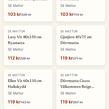
look Matta
SE Mattor
SE Mattor
103 kr
103 kr
328 kr
119 kr
-
51
%
-
56
%
SE MATTOR
SE MATTOR
Lazy Vit 80x150 cm
Gjutjärn 45x75 cm
Ryamatta
Dörrmatta
SE Mattor
SE Mattor
112 kr
119 kr
228 kr
271 kr
-
17
%
-
58
%
SE MATTOR
SE MATTOR
Ellen Vit 60x110 cm
Dörrmatta Cocos
Halkskydd
Välkommen Beige
45x75 cm
SE Mattor
SE Mattor
119 kr
119 kr
143 kr
287 kr