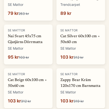
(Storlek: 5 x 1500 cm)
SE Mattor
Trendcarpet
79 kr
89 kr
263 kr
-
8
%
-
67
%
SE MATTOR
SE MATTOR
Nai Svart 45x75 cm
Cat Silver 60x100 cm +
Gjutjärns Dörrmatta
50x60 cm
SE Mattor
SE Mattor
95 kr
103 kr
103 kr
312 kr
-
67
%
-
68
%
SE MATTOR
SE MATTOR
Cat Beige 60x100 cm +
Zappy Bear Kräm
50x60 cm
120x170 cm Barnmatta
SE Mattor
SE Mattor
103 kr
103 kr
312 kr
319 kr