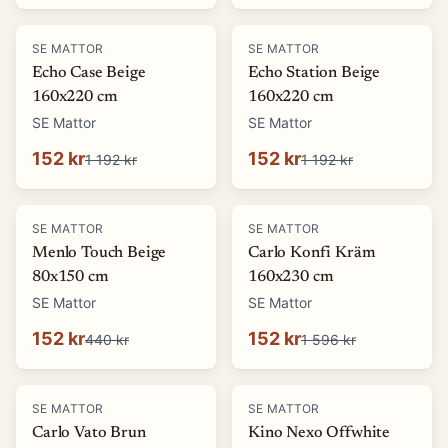
-
87
%
-
87
%
SE MATTOR
SE MATTOR
Echo Case Beige
Echo Station Beige
160x220 cm
160x220 cm
SE Mattor
SE Mattor
152 kr
152 kr
1 192 kr
1 192 kr
-
65
%
-
90
%
SE MATTOR
SE MATTOR
Menlo Touch Beige
Carlo Konfi Kräm
80x150 cm
160x230 cm
SE Mattor
SE Mattor
152 kr
152 kr
440 kr
1 596 kr
-
90
%
-
76
%
SE MATTOR
SE MATTOR
Carlo Vato Brun
Kino Nexo Offwhite