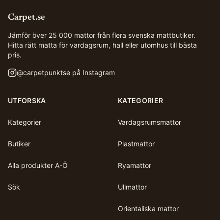
Carpet.se
Jämför över 25 000 mattor från flera svenska mattbutiker.
Hitta rätt matta för vardagsrum, hall eller utomhus till bästa
pris.
@
carpetpunktse
på Instagram
UTFORSKA
KATEGORIER
Kategorier
Vardagsrumsmattor
Butiker
Plastmattor
Alla produkter A-Ö
Ryamattor
Sök
Ullmattor
Orientaliska mattor