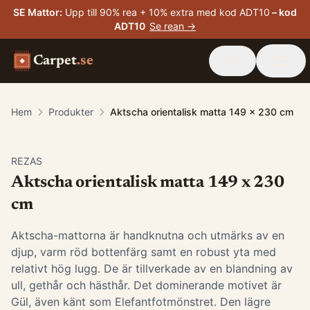
SE Mattor
:
Upp till 90% rea + 10% extra med kod ADT10
– kod
ADT10
Se rean →
Carpet
.se
Hem
Produkter
Aktscha orientalisk matta 149 x 230 cm
-
15
%
REZAS
Aktscha orientalisk matta 149 x 230
cm
Aktscha-mattorna är handknutna och utmärks av en
djup, varm röd bottenfärg samt en robust yta med
relativt hög lugg. De är tillverkade av en blandning av
ull, gethår och hästhår. Det dominerande motivet är
Gül, även känt som Elefantfotmönstret. Den lägre