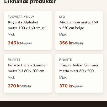
Liknande produkter
-
15
%
-
40
%
RUGVISTA X MJUK
MIO
Rugvista Alphabet
Mio Lennon matta 160
matta 100 x 160 cm gul
x 230 cm beige
Mjuk
Mjuk
345 kr
356 kr
406 kr
593 kr
-
50
%
-
50
%
FINARTE
FINARTE
Finarte Indian Summer
Finarte Indian Summer
matta blå 80 x 200 cm
matta svart 80 x 200
cm
Mjuk
Mjuk
370 kr
370 kr
739 kr
739 kr