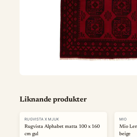
Liknande produkter
-
15
%
-
40
%
RUGVISTA X MJUK
MIO
Rugvista Alphabet matta 100 x 160
Mio Len
cm gul
beige