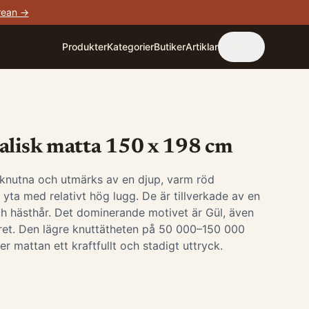
rean →
Produkter
Kategorier
Butiker
Artiklar
alisk matta 150 x 198 cm
knutna och utmärks av en djup, varm röd
yta med relativt hög lugg. De är tillverkade av en
ch hästhår. Det dominerande motivet är Gül, även
ret. Den lägre knuttätheten på 50 000–150 000
r mattan ett kraftfullt och stadigt uttryck.