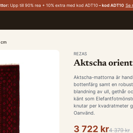
ttor
:
Upp till 90% rea + 10% extra med kod ADT10
– kod
ADT10
Se 
8 cm
REZAS
Aktscha orient
Aktscha-mattorna är hand
bottenfärg samt en robust 
blandning av ull, gethår o
känt som Elefantfotmönst
knutar per kvadratmeter ge
Oanvänd.
3 722 kr
4 379 kr