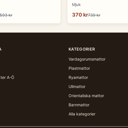
Mjuk
370 kr
593 kr
739 kr
A
KATEGORIER
Vardagsrumsmattor
Plastmattor
kter A-Ö
Ryamattor
Ullmattor
Orientaliska mattor
Barnmattor
Alla kategorier