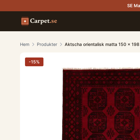
SE Ma
Carpet
.se
Hem
Produkter
Aktscha orientalisk matta 150 x 19
-
15
%