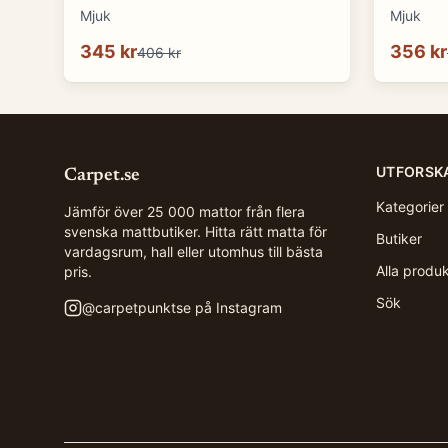
Mjuk
Mjuk
345 kr
356 kr
406 kr
UTFORSK
Carpet.se
Kategorier
Jämför över 25 000 mattor från flera
svenska mattbutiker. Hitta rätt matta för
Butiker
vardagsrum, hall eller utomhus till bästa
Alla produ
pris.
Sök
@
carpetpunktse
på Instagram