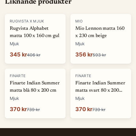
Liknande produkter
-
15
%
-
40
%
RUGVISTA X MJUK
MIO
Rugvista Alphabet
Mio Lennon matta 160
matta 100 x 160 cm gul
x 230 cm beige
Mjuk
Mjuk
345 kr
356 kr
406 kr
593 kr
-
50
%
-
50
%
FINARTE
FINARTE
Finarte Indian Summer
Finarte Indian Summer
matta blå 80 x 200 cm
matta svart 80 x 200
cm
Mjuk
Mjuk
370 kr
370 kr
739 kr
739 kr