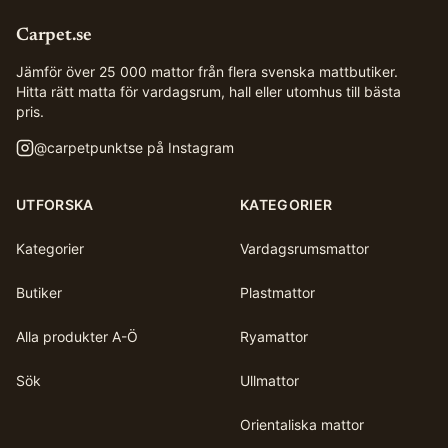
Carpet.se
Jämför över 25 000 mattor från flera svenska mattbutiker.
Hitta rätt matta för vardagsrum, hall eller utomhus till bästa
pris.
@
carpetpunktse
på Instagram
UTFORSKA
KATEGORIER
Kategorier
Vardagsrumsmattor
Butiker
Plastmattor
Alla produkter A-Ö
Ryamattor
Sök
Ullmattor
Orientaliska mattor