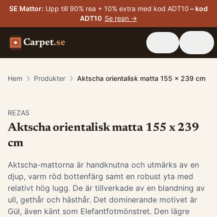
SE Mattor
:
Upp till 90% rea + 10% extra med kod ADT10
– kod
ADT10
Se rean →
Carpet
.se
Hem
Produkter
Aktscha orientalisk matta 155 x 239 cm
-
15
%
REZAS
Aktscha orientalisk matta 155 x 239
cm
Aktscha-mattorna är handknutna och utmärks av en
djup, varm röd bottenfärg samt en robust yta med
relativt hög lugg. De är tillverkade av en blandning av
ull, gethår och hästhår. Det dominerande motivet är
Gül, även känt som Elefantfotmönstret. Den lägre