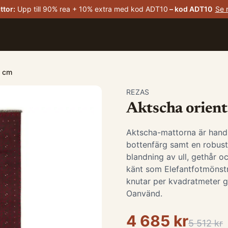
ttor
:
Upp till 90% rea + 10% extra med kod ADT10
– kod
ADT10
Se 
0 cm
REZAS
Aktscha orient
Aktscha-mattorna är hand
bottenfärg samt en robust 
blandning av ull, gethår o
känt som Elefantfotmönst
knutar per kvadratmeter ge
Oanvänd.
4 685 kr
5 512 kr