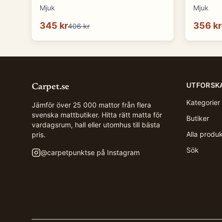
Mjuk
Mjuk
345 kr
356 kr
406 kr
UTFORSK
Carpet.se
Kategorier
Jämför över 25 000 mattor från flera
svenska mattbutiker. Hitta rätt matta för
Butiker
vardagsrum, hall eller utomhus till bästa
Alla produ
pris.
Sök
@
carpetpunktse
på Instagram