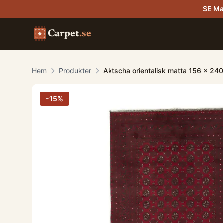
SE Ma
Carpet
.se
Hem
Produkter
Aktscha orientalisk matta 156 x 24
-
15
%