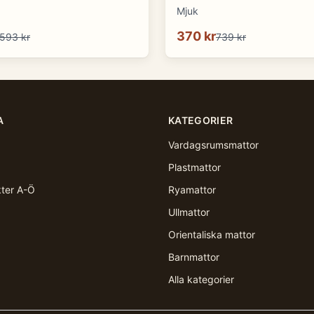
Mjuk
370 kr
593 kr
739 kr
A
KATEGORIER
Vardagsrumsmattor
Plastmattor
kter A-Ö
Ryamattor
Ullmattor
Orientaliska mattor
Barnmattor
Alla kategorier