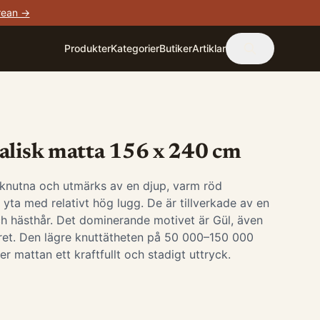
rean →
Produkter
Kategorier
Butiker
Artiklar
alisk matta 156 x 240 cm
knutna och utmärks av en djup, varm röd
yta med relativt hög lugg. De är tillverkade av en
ch hästhår. Det dominerande motivet är Gül, även
ret. Den lägre knuttätheten på 50 000–150 000
r mattan ett kraftfullt och stadigt uttryck.