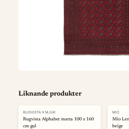
Liknande produkter
-
15
%
-
40
%
RUGVISTA X MJUK
MIO
Rugvista Alphabet matta 100 x 160
Mio Len
cm gul
beige