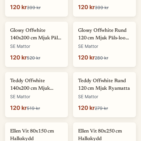
120 kr
120 kr
399 kr
399 kr
-
77
%
-
57
%
Glossy Offwhite
Glossy Offwhite Rund
140x200 cm Mjuk Päls-
120 cm Mjuk Päls-look
look Matta
Matta
SE Mattor
SE Mattor
120 kr
120 kr
520 kr
280 kr
-
77
%
-
57
%
Teddy Offwhite
Teddy Offwhite Rund
140x200 cm Mjuk
120 cm Mjuk Ryamatta
Ryamatta
SE Mattor
SE Mattor
120 kr
120 kr
519 kr
279 kr
-
27
%
Ellen Vit 80x150 cm
Ellen Vit 80x250 cm
Halkskydd
Halkskydd