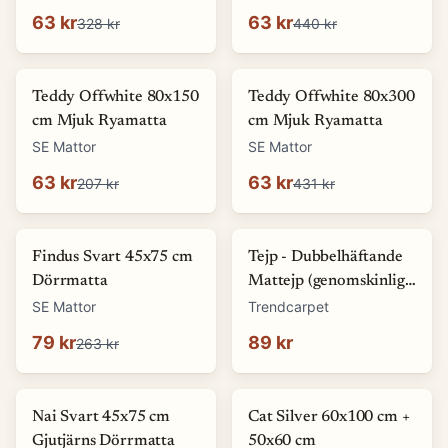
63 kr
63 kr
328 kr
440 kr
-
69
%
-
85
%
Teddy Offwhite 80x150
Teddy Offwhite 80x300
cm Mjuk Ryamatta
cm Mjuk Ryamatta
SE Mattor
SE Mattor
63 kr
63 kr
207 kr
431 kr
-
70
%
Findus Svart 45x75 cm
Tejp - Dubbelhäftande
Dörrmatta
Mattejp (genomskinlig)
(Storlek: 5 x 1500 cm)
SE Mattor
Trendcarpet
79 kr
89 kr
263 kr
-
8
%
-
67
%
Nai Svart 45x75 cm
Cat Silver 60x100 cm +
Gjutjärns Dörrmatta
50x60 cm