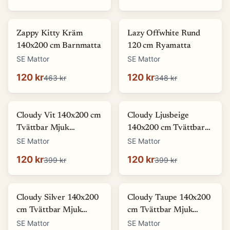
-
74
%
-
66
%
Zappy Kitty Kräm
Lazy Offwhite Rund
140x200 cm Barnmatta
120 cm Ryamatta
SE Mattor
SE Mattor
120 kr
120 kr
463 kr
348 kr
-
70
%
-
70
%
Cloudy Vit 140x200 cm
Cloudy Ljusbeige
Tvättbar Mjuk
140x200 cm Tvättbar
Ryamatta
Mjuk Ryamatta
SE Mattor
SE Mattor
120 kr
120 kr
399 kr
399 kr
-
70
%
-
70
%
Cloudy Silver 140x200
Cloudy Taupe 140x200
cm Tvättbar Mjuk
cm Tvättbar Mjuk
Ryamatta
Ryamatta
SE Mattor
SE Mattor