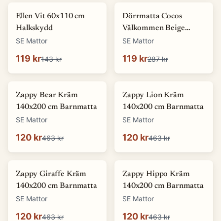
-
17
%
-
58
%
Ellen Vit 60x110 cm
Dörrmatta Cocos
Halkskydd
Välkommen Beige
45x75 cm
SE Mattor
SE Mattor
119 kr
119 kr
143 kr
287 kr
-
74
%
-
74
%
Zappy Bear Kräm
Zappy Lion Kräm
140x200 cm Barnmatta
140x200 cm Barnmatta
SE Mattor
SE Mattor
120 kr
120 kr
463 kr
463 kr
-
74
%
-
74
%
Zappy Giraffe Kräm
Zappy Hippo Kräm
140x200 cm Barnmatta
140x200 cm Barnmatta
SE Mattor
SE Mattor
120 kr
120 kr
463 kr
463 kr