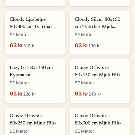
-
80
%
-
68
%
Cloudy Ljusbeige
Cloudy Silver 80x150
80x300 cm Tvättbar
cm Tvättbar Mjuk
Mjuk Ryamatta
Ryamatta
SE Mattor
SE Mattor
63 kr
63 kr
319 kr
199 kr
-
72
%
-
75
%
Lazy Grå 80x150 cm
Glossy Offwhite
Ryamatta
80x150 cm Mjuk Päls-
look Matta
SE Mattor
SE Mattor
63 kr
63 kr
228 kr
248 kr
-
81
%
-
86
%
Glossy Offwhite
Glossy Offwhite
80x250 cm Mjuk Päls-
80x300 cm Mjuk Päls-
look Matta
look Matta
SE Mattor
SE Mattor