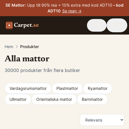
SE Mattor
:
Upp till 90% rea + 10% extra med kod ADT10
– kod
ADT10
Se rean →
Carpet
.se
Hem
Produkter
Alla mattor
30000
produkter från flera butiker
Vardagsrumsmattor
Plastmattor
Ryamattor
Ullmattor
Orientaliska mattor
Barnmattor
Produkter