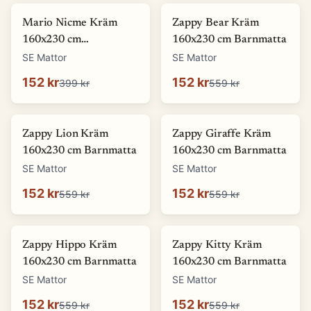
-
62
%
-
73
%
Mario Nicme Kräm
Zappy Bear Kräm
160x230 cm
160x230 cm Barnmatta
Wiltonmatta
SE Mattor
SE Mattor
152 kr
152 kr
399 kr
559 kr
-
73
%
-
73
%
Zappy Lion Kräm
Zappy Giraffe Kräm
160x230 cm Barnmatta
160x230 cm Barnmatta
SE Mattor
SE Mattor
152 kr
152 kr
559 kr
559 kr
-
73
%
-
73
%
Zappy Hippo Kräm
Zappy Kitty Kräm
160x230 cm Barnmatta
160x230 cm Barnmatta
SE Mattor
SE Mattor
152 kr
152 kr
559 kr
559 kr