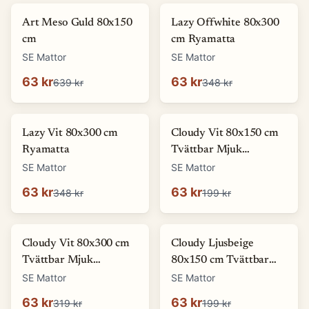
-
90
%
-
82
%
Art Meso Guld 80x150
Lazy Offwhite 80x300
cm
cm Ryamatta
SE Mattor
SE Mattor
63 kr
63 kr
639 kr
348 kr
-
82
%
-
68
%
Lazy Vit 80x300 cm
Cloudy Vit 80x150 cm
Ryamatta
Tvättbar Mjuk
Ryamatta
SE Mattor
SE Mattor
63 kr
63 kr
348 kr
199 kr
-
80
%
-
68
%
Cloudy Vit 80x300 cm
Cloudy Ljusbeige
Tvättbar Mjuk
80x150 cm Tvättbar
Ryamatta
Mjuk Ryamatta
SE Mattor
SE Mattor
63 kr
63 kr
319 kr
199 kr