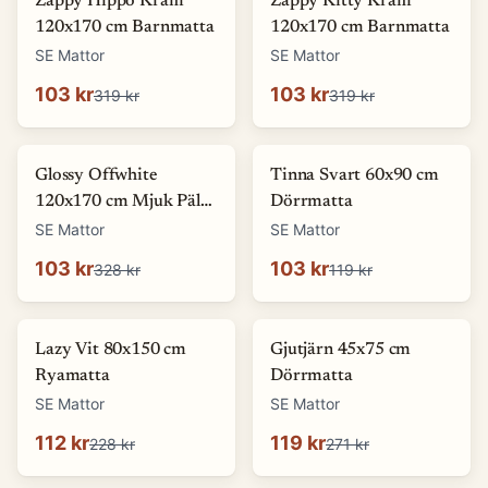
Zappy Hippo Kräm
Zappy Kitty Kräm
120x170 cm Barnmatta
120x170 cm Barnmatta
SE Mattor
SE Mattor
103 kr
103 kr
319 kr
319 kr
-
69
%
-
13
%
Glossy Offwhite
Tinna Svart 60x90 cm
120x170 cm Mjuk Päls-
Dörrmatta
look Matta
SE Mattor
SE Mattor
103 kr
103 kr
328 kr
119 kr
-
51
%
-
56
%
Lazy Vit 80x150 cm
Gjutjärn 45x75 cm
Ryamatta
Dörrmatta
SE Mattor
SE Mattor
112 kr
119 kr
228 kr
271 kr