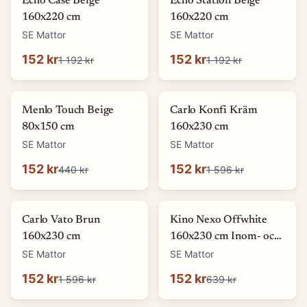
Echo Case Beige
Echo Station Beige
160x220 cm
160x220 cm
SE Mattor
SE Mattor
152 kr
152 kr
1 192 kr
1 192 kr
-
65
%
-
90
%
Menlo Touch Beige
Carlo Konfi Kräm
80x150 cm
160x230 cm
SE Mattor
SE Mattor
152 kr
152 kr
440 kr
1 596 kr
-
90
%
-
76
%
Carlo Vato Brun
Kino Nexo Offwhite
160x230 cm
160x230 cm Inom- och
utomhusmatta
SE Mattor
SE Mattor
152 kr
152 kr
1 596 kr
639 kr