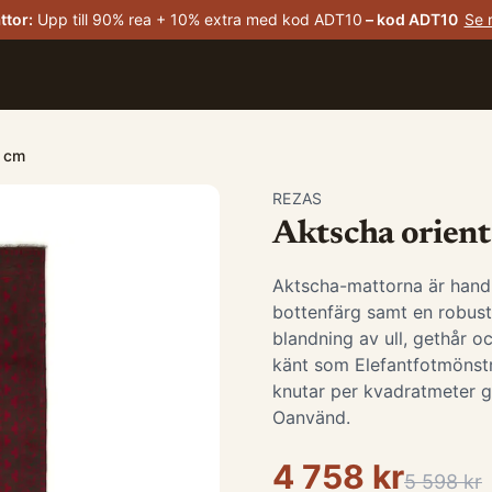
ttor
:
Upp till 90% rea + 10% extra med kod ADT10
– kod
ADT10
Se 
2 cm
REZAS
Aktscha orient
Aktscha-mattorna är hand
bottenfärg samt en robust 
blandning av ull, gethår o
känt som Elefantfotmönst
knutar per kvadratmeter ge
Oanvänd.
4 758 kr
5 598 kr