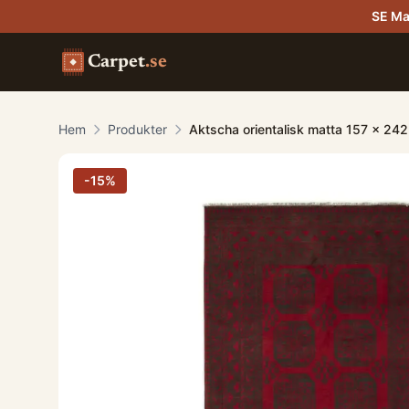
SE Ma
Carpet
.se
Hem
Produkter
Aktscha orientalisk matta 157 x 24
-
15
%