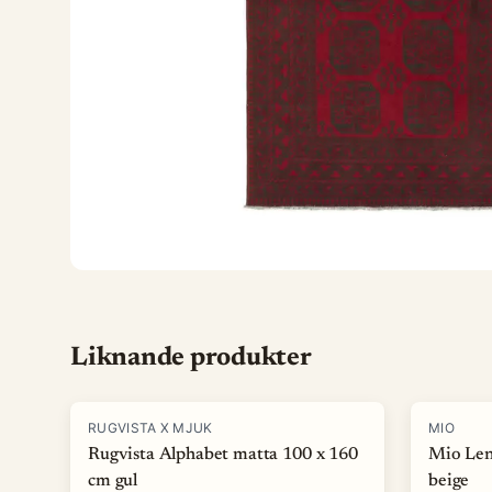
Liknande produkter
-
15
%
-
40
%
RUGVISTA X MJUK
MIO
Rugvista Alphabet matta 100 x 160
Mio Len
cm gul
beige