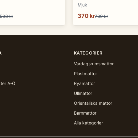
Mjuk
370 kr
593 kr
739 kr
A
KATEGORIER
Vardagsrumsmattor
Plastmattor
kter A-Ö
Ryamattor
Ullmattor
Orientaliska mattor
Barnmattor
Alla kategorier