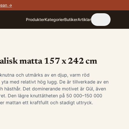
rean →
Produkter
Kategorier
Butiker
Artiklar
alisk matta 157 x 242 cm
knutna och utmärks av en djup, varm röd
yta med relativt hög lugg. De är tillverkade av en
ch hästhår. Det dominerande motivet är Gül, även
ret. Den lägre knuttätheten på 50 000–150 000
r mattan ett kraftfullt och stadigt uttryck.