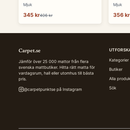
Mjuk
Mjuk
345 kr
356 kr
406 kr
UTFORSK
Carpet.se
Kategorier
Jämför över 25 000 mattor från flera
svenska mattbutiker. Hitta rätt matta för
Butiker
vardagsrum, hall eller utomhus till bästa
Alla produ
pris.
Sök
@
carpetpunktse
på Instagram