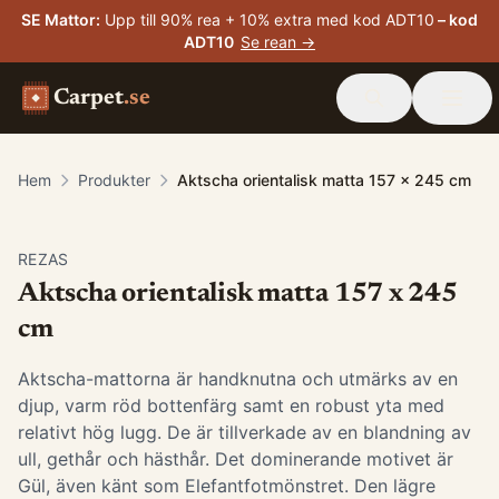
SE Mattor
:
Upp till 90% rea + 10% extra med kod ADT10
– kod
ADT10
Se rean →
Carpet
.se
Hem
Produkter
Aktscha orientalisk matta 157 x 245 cm
-
15
%
REZAS
Aktscha orientalisk matta 157 x 245
cm
Aktscha-mattorna är handknutna och utmärks av en
djup, varm röd bottenfärg samt en robust yta med
relativt hög lugg. De är tillverkade av en blandning av
ull, gethår och hästhår. Det dominerande motivet är
Gül, även känt som Elefantfotmönstret. Den lägre