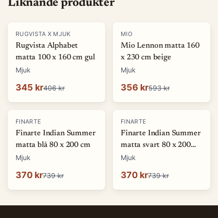
Liknande produkter
-
15
%
-
40
%
RUGVISTA X MJUK
MIO
Rugvista Alphabet
Mio Lennon matta 160
matta 100 x 160 cm gul
x 230 cm beige
Mjuk
Mjuk
345 kr
356 kr
406 kr
593 kr
-
50
%
-
50
%
FINARTE
FINARTE
Finarte Indian Summer
Finarte Indian Summer
matta blå 80 x 200 cm
matta svart 80 x 200
cm
Mjuk
Mjuk
370 kr
370 kr
739 kr
739 kr