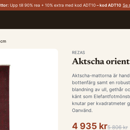
ttor
:
Upp till 90% rea + 10% extra med kod ADT10
– kod
ADT10
Se 
1 cm
REZAS
Aktscha orient
Aktscha-mattorna är hand
bottenfärg samt en robust 
blandning av ull, gethår o
känt som Elefantfotmönst
knutar per kvadratmeter ge
Oanvänd.
4 935 kr
5 806 kr