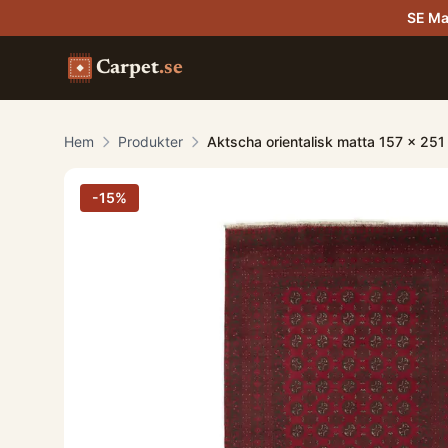
SE Ma
Carpet
.se
Hem
Produkter
Aktscha orientalisk matta 157 x 25
-
15
%