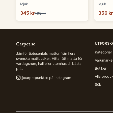
Mjuk
Mjuk
345 kr
356 kr
406 kr
UTFORSK
Carpet.se
Kategorier
Jämför tiotusentals mattor från flera
svenska mattbutiker. Hitta rätt matta för
Varumärke
vardagsrum, hall eller utomhus till bästa
Butiker
pris.
Alla produ
@
carpetpunktse
på Instagram
Sök