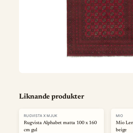
Liknande produkter
-
15
%
-
40
%
RUGVISTA X MJUK
MIO
Rugvista Alphabet matta 100 x 160
Mio Len
cm gul
beige