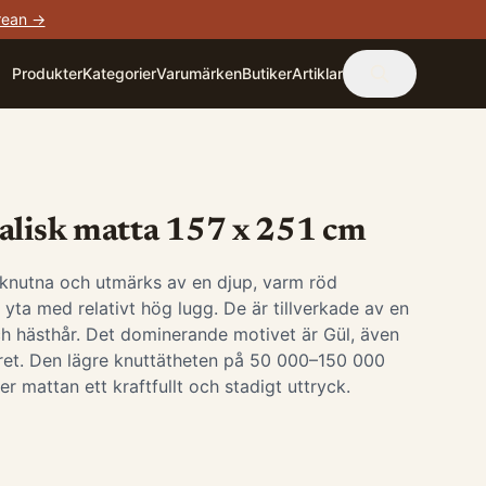
rean →
Produkter
Kategorier
Varumärken
Butiker
Artiklar
alisk matta 157 x 251 cm
knutna och utmärks av en djup, varm röd
yta med relativt hög lugg. De är tillverkade av en
ch hästhår. Det dominerande motivet är Gül, även
ret. Den lägre knuttätheten på 50 000–150 000
r mattan ett kraftfullt och stadigt uttryck.