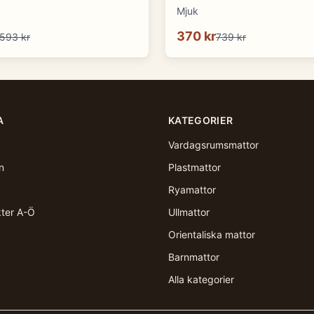
Mjuk
370 kr
593 kr
739 kr
A
KATEGORIER
Vardagsrumsmattor
n
Plastmattor
Ryamattor
kter A-Ö
Ullmattor
Orientaliska mattor
Barnmattor
Alla kategorier