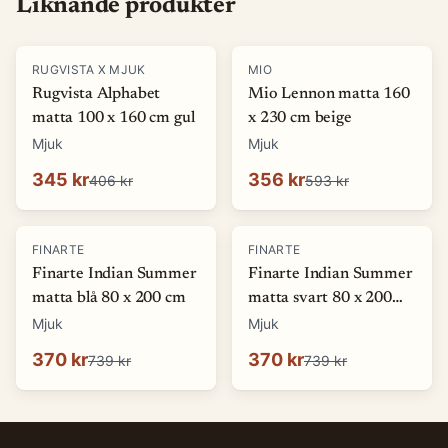
Liknande produkter
-
15
%
-
40
%
RUGVISTA X MJUK
MIO
Rugvista Alphabet
Mio Lennon matta 160
matta 100 x 160 cm gul
x 230 cm beige
Mjuk
Mjuk
345 kr
356 kr
406 kr
593 kr
-
50
%
-
50
%
FINARTE
FINARTE
Finarte Indian Summer
Finarte Indian Summer
matta blå 80 x 200 cm
matta svart 80 x 200
cm
Mjuk
Mjuk
370 kr
370 kr
739 kr
739 kr