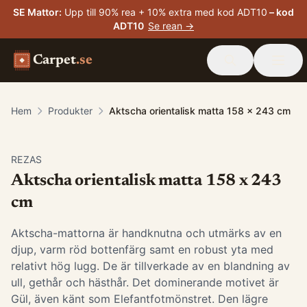
SE Mattor
:
Upp till 90% rea + 10% extra med kod ADT10
– kod
ADT10
Se rean →
Carpet
.se
Hem
Produkter
Aktscha orientalisk matta 158 x 243 cm
-
15
%
REZAS
Aktscha orientalisk matta 158 x 243
cm
Aktscha-mattorna är handknutna och utmärks av en
djup, varm röd bottenfärg samt en robust yta med
relativt hög lugg. De är tillverkade av en blandning av
ull, gethår och hästhår. Det dominerande motivet är
Gül, även känt som Elefantfotmönstret. Den lägre