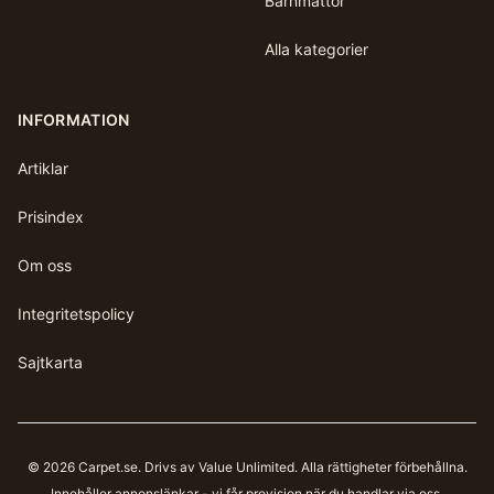
Barnmattor
Alla kategorier
INFORMATION
Artiklar
Prisindex
Om oss
Integritetspolicy
Sajtkarta
©
2026
Carpet.se
. Drivs av Value Unlimited. Alla rättigheter förbehållna.
Innehåller annonslänkar - vi får provision när du handlar via oss.