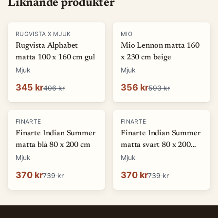
Liknande produkter
-
15
%
-
40
%
RUGVISTA X MJUK
MIO
Rugvista Alphabet
Mio Lennon matta 160
matta 100 x 160 cm gul
x 230 cm beige
Mjuk
Mjuk
345 kr
356 kr
406 kr
593 kr
-
50
%
-
50
%
FINARTE
FINARTE
Finarte Indian Summer
Finarte Indian Summer
matta blå 80 x 200 cm
matta svart 80 x 200
cm
Mjuk
Mjuk
370 kr
370 kr
739 kr
739 kr