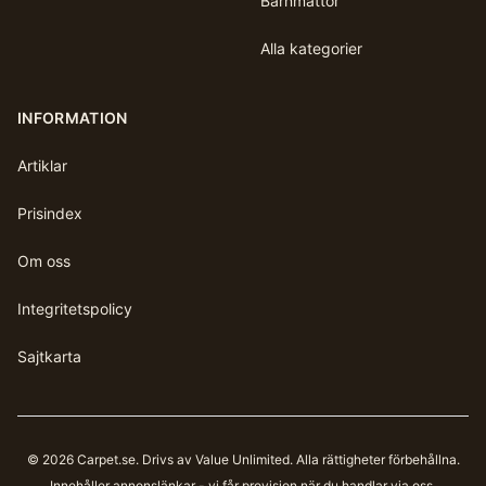
Barnmattor
Alla kategorier
INFORMATION
Artiklar
Prisindex
Om oss
Integritetspolicy
Sajtkarta
©
2026
Carpet.se
. Drivs av Value Unlimited. Alla rättigheter förbehållna.
Innehåller annonslänkar - vi får provision när du handlar via oss.