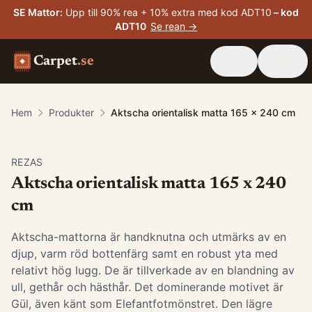
SE Mattor
:
Upp till 90% rea + 10% extra med kod ADT10
– kod
ADT10
Se rean →
Carpet
.se
Hem
Produkter
Aktscha orientalisk matta 165 x 240 cm
-
15
%
REZAS
Aktscha orientalisk matta 165 x 240
cm
Aktscha-mattorna är handknutna och utmärks av en
djup, varm röd bottenfärg samt en robust yta med
relativt hög lugg. De är tillverkade av en blandning av
ull, gethår och hästhår. Det dominerande motivet är
Gül, även känt som Elefantfotmönstret. Den lägre