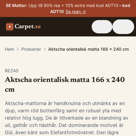
SE Mattor
:
Upp till 90% rea + 10% extra med kod ADT10
– kod
ADT10
Se rean →
Carpet
.se
Hem
Produkter
Aktscha orientalisk matta 166 x 240 cm
-
15
%
REZAS
Aktscha orientalisk matta 166 x 240
cm
Aktscha-mattorna är handknutna och utmärks av en
djup, varm röd bottenfärg samt en robust yta med
relativt hög lugg. De är tillverkade av en blandning av
ull, gethår och hästhår. Det dominerande motivet är
Gül, även känt som Elefantfotmönstret. Den lägre