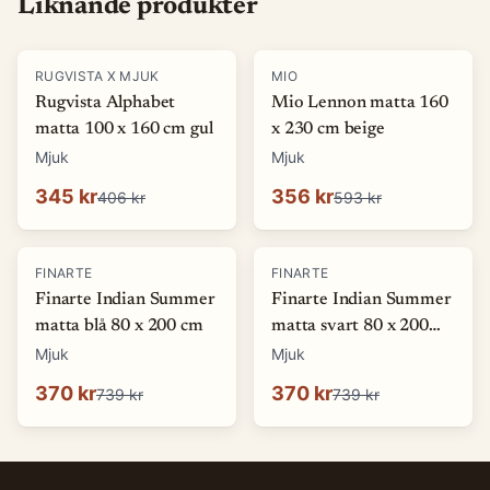
Liknande produkter
-
15
%
-
40
%
RUGVISTA X MJUK
MIO
Rugvista Alphabet
Mio Lennon matta 160
matta 100 x 160 cm gul
x 230 cm beige
Mjuk
Mjuk
345 kr
356 kr
406 kr
593 kr
-
50
%
-
50
%
FINARTE
FINARTE
Finarte Indian Summer
Finarte Indian Summer
matta blå 80 x 200 cm
matta svart 80 x 200
cm
Mjuk
Mjuk
370 kr
370 kr
739 kr
739 kr