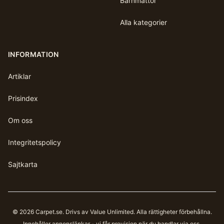
Barnmattor
Alla kategorier
INFORMATION
Artiklar
Prisindex
Om oss
Integritetspolicy
Sajtkarta
©
2026
Carpet.se
. Drivs av Value Unlimited. Alla rättigheter förbehållna.
Innehåller annonslänkar - vi får provision när du handlar via oss.