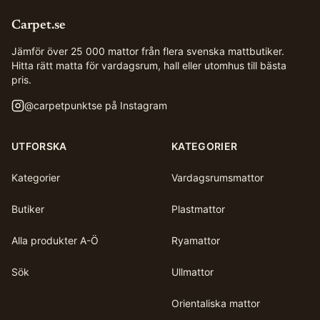
Carpet.se
Jämför över 25 000 mattor från flera svenska mattbutiker.
Hitta rätt matta för vardagsrum, hall eller utomhus till bästa
pris.
@
carpetpunktse
på Instagram
UTFORSKA
KATEGORIER
Kategorier
Vardagsrumsmattor
Butiker
Plastmattor
Alla produkter A-Ö
Ryamattor
Sök
Ullmattor
Orientaliska mattor