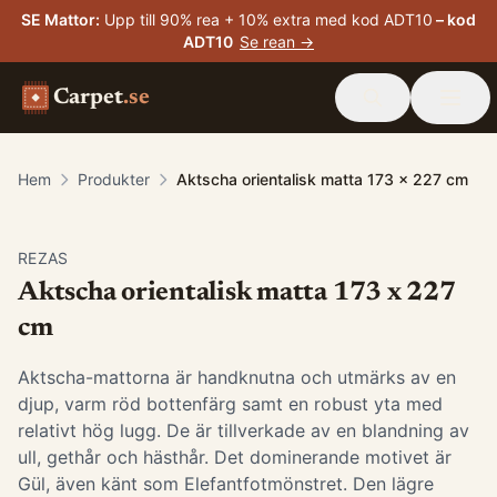
SE Mattor
:
Upp till 90% rea + 10% extra med kod ADT10
– kod
ADT10
Se rean →
Carpet
.se
Hem
Produkter
Aktscha orientalisk matta 173 x 227 cm
-
15
%
REZAS
Aktscha orientalisk matta 173 x 227
cm
Aktscha-mattorna är handknutna och utmärks av en
djup, varm röd bottenfärg samt en robust yta med
relativt hög lugg. De är tillverkade av en blandning av
ull, gethår och hästhår. Det dominerande motivet är
Gül, även känt som Elefantfotmönstret. Den lägre