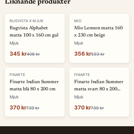
Liknande produkter
-
15
%
-
40
%
RUGVISTA X MJUK
MIO
Rugvista Alphabet
Mio Lennon matta 160
matta 100 x 160 cm gul
x 230 cm beige
Mjuk
Mjuk
345 kr
356 kr
406 kr
593 kr
-
50
%
-
50
%
FINARTE
FINARTE
Finarte Indian Summer
Finarte Indian Summer
matta blå 80 x 200 cm
matta svart 80 x 200
cm
Mjuk
Mjuk
370 kr
370 kr
739 kr
739 kr