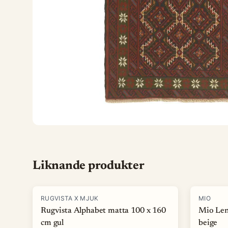
Liknande produkter
-
15
%
-
40
%
RUGVISTA X MJUK
MIO
Rugvista Alphabet matta 100 x 160
Mio Len
cm gul
beige