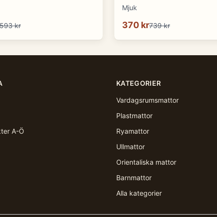
Mjuk
370 kr
593 kr
739 kr
A
KATEGORIER
Vardagsrumsmattor
Plastmattor
kter A-Ö
Ryamattor
Ullmattor
Orientaliska mattor
Barnmattor
Alla kategorier