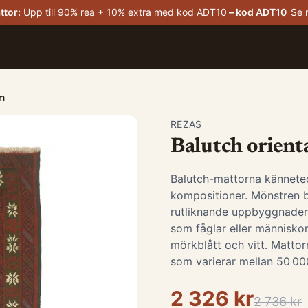
ttor
:
Upp till 90% rea + 10% extra med kod ADT10
– kod
ADT10
Se 
cm
REZAS
Balutch orient
Balutch-mattorna kännete
kompositioner. Mönstren b
rutliknande uppbyggnader,
som fåglar eller människo
mörkblått och vitt. Mattor
som varierar mellan 50 00
2 326 kr
2 736 kr