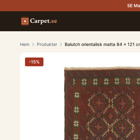
SE Ma
Carpet
.se
Hem
Produkter
Balutch orientalisk matta 84 x 121 
-
15
%