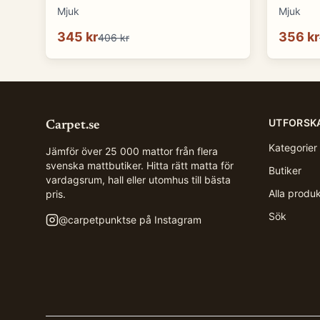
Mjuk
Mjuk
345 kr
356 kr
406 kr
UTFORSK
Carpet.se
Kategorier
Jämför över 25 000 mattor från flera
svenska mattbutiker. Hitta rätt matta för
Butiker
vardagsrum, hall eller utomhus till bästa
Alla produ
pris.
Sök
@
carpetpunktse
på Instagram