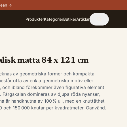
rean →
Produkter
Kategorier
Butiker
Artiklar
alisk matta 84 x 121 cm
cknas av geometriska former och kompakta
estår ofta av enkla geometriska motiv eller
 och ibland förekommer även figurativa element
r. Färgskalan domineras av djupa röda nyanser,
na är handknutna av 100 % ull, med en knuttäthet
0 och 150 000 knutar per kvadratmeter. Oanvänd.