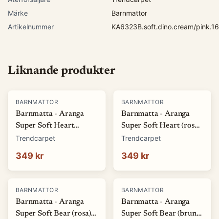
Märke
Barnmattor
Artikelnummer
KA6323B.soft.dino.cream/pink.1
Liknande produkter
BARNMATTOR
BARNMATTOR
Barnmatta - Aranga
Barnmatta - Aranga
Super Soft Heart
Super Soft Heart (rosa)
(beige) (Storlek: Ø 80
(Storlek: Ø 80 cm)
Trendcarpet
Trendcarpet
cm)
349 kr
349 kr
BARNMATTOR
BARNMATTOR
Barnmatta - Aranga
Barnmatta - Aranga
Super Soft Bear (rosa)
Super Soft Bear (brun)