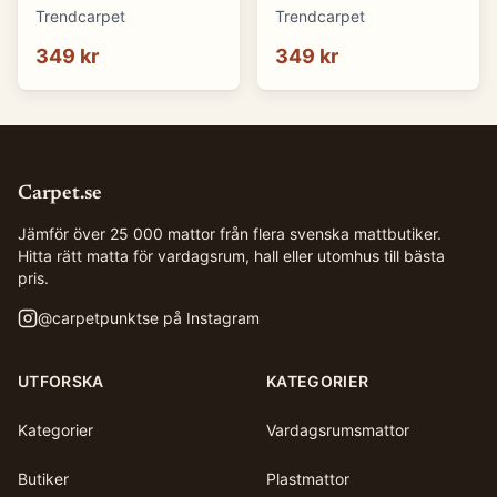
(Storlek: Ø 80 cm)
(Storlek: Ø 80 cm)
Trendcarpet
Trendcarpet
349 kr
349 kr
Carpet.se
Jämför över 25 000 mattor från flera svenska mattbutiker.
Hitta rätt matta för vardagsrum, hall eller utomhus till bästa
pris.
@
carpetpunktse
på Instagram
UTFORSKA
KATEGORIER
Kategorier
Vardagsrumsmattor
Butiker
Plastmattor