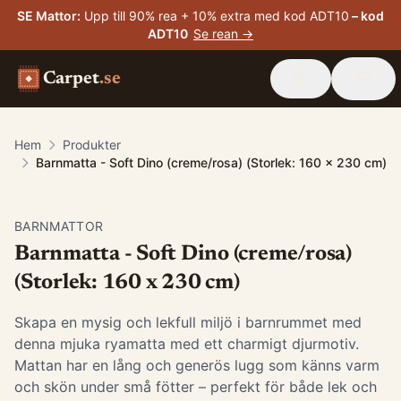
SE Mattor
:
Upp till 90% rea + 10% extra med kod ADT10
– kod
ADT10
Se rean →
Carpet
.se
Hem
Produkter
Barnmatta - Soft Dino (creme/rosa) (Storlek: 160 x 230 cm)
BARNMATTOR
Barnmatta - Soft Dino (creme/rosa)
(Storlek: 160 x 230 cm)
Skapa en mysig och lekfull miljö i barnrummet med
denna mjuka ryamatta med ett charmigt djurmotiv.
Mattan har en lång och generös lugg som känns varm
och skön under små fötter – perfekt för både lek och