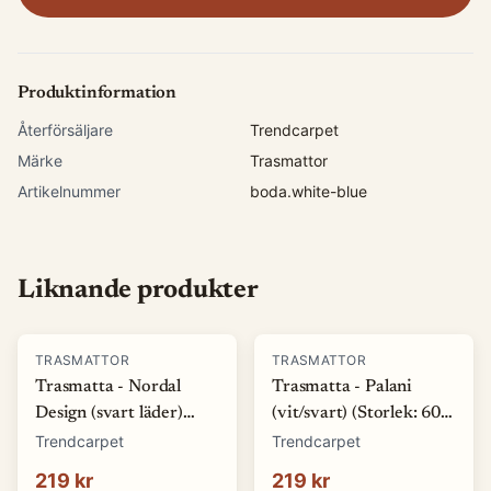
Produktinformation
Återförsäljare
Trendcarpet
Märke
Trasmattor
Artikelnummer
boda.white-blue
Liknande produkter
TRASMATTOR
TRASMATTOR
Trasmatta - Nordal
Trasmatta - Palani
Design (svart läder)
(vit/svart) (Storlek: 60 x
(Storlek: 60 x 110 cm)
120 cm)
Trendcarpet
Trendcarpet
219 kr
219 kr