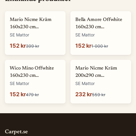
-
62
%
-
85
%
Mario Nicme Kräm
Bella Amore Offwhite
160x230 cm
160x230 cm
Wiltonmatta
Wiltonmatta
SE Mattor
SE Mattor
152 kr
152 kr
399 kr
1 000 kr
-
68
%
-
59
%
Wico Mino Offwhite
Mario Nicme Kräm
160x230 cm
200x290 cm
Wiltonmatta
Wiltonmatta
SE Mattor
SE Mattor
152 kr
232 kr
479 kr
559 kr
Carpet.se