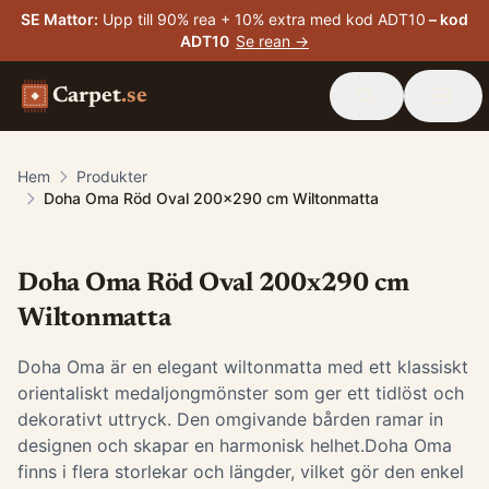
SE Mattor
:
Upp till 90% rea + 10% extra med kod ADT10
– kod
ADT10
Se rean →
Carpet
.se
Hem
Produkter
Doha Oma Röd Oval 200x290 cm Wiltonmatta
Doha Oma Röd Oval 200x290 cm
Wiltonmatta
Doha Oma är en elegant wiltonmatta med ett klassiskt
orientaliskt medaljongmönster som ger ett tidlöst och
dekorativt uttryck. Den omgivande bården ramar in
designen och skapar en harmonisk helhet.Doha Oma
finns i flera storlekar och längder, vilket gör den enkel