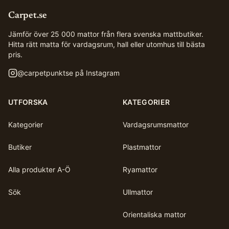
Carpet.se
Jämför över 25 000 mattor från flera svenska mattbutiker.
Hitta rätt matta för vardagsrum, hall eller utomhus till bästa
pris.
@
carpetpunktse
på Instagram
UTFORSKA
KATEGORIER
Kategorier
Vardagsrumsmattor
Butiker
Plastmattor
Alla produkter A-Ö
Ryamattor
Sök
Ullmattor
Orientaliska mattor