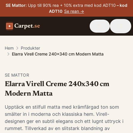
SE Mattor
:
Upp till 90% rea + 10% extra med kod ADT10
– kod
ADT10
Se rean →
Carpet
.se
Hem
Produkter
Elarra Virell Creme 240x340 cm Modern Matta
SE MATTOR
Elarra Virell Creme 240x340 cm
Modern Matta
Upptäck en stilfull matta med krämfärgad ton som
smälter in i moderna och klassiska hem. Virell-
designen ger en subtil elegans och ett lugnt uttryck i
rummet. Tillverkad av en slitstark blandning av