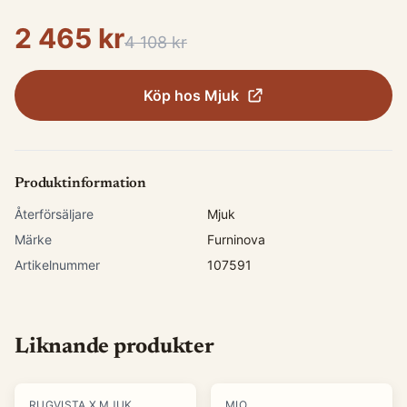
2 465 kr
4 108 kr
Köp hos
Mjuk
Produktinformation
Återförsäljare
Mjuk
Märke
Furninova
Artikelnummer
107591
Liknande produkter
-
15
%
-
40
%
RUGVISTA X MJUK
MIO