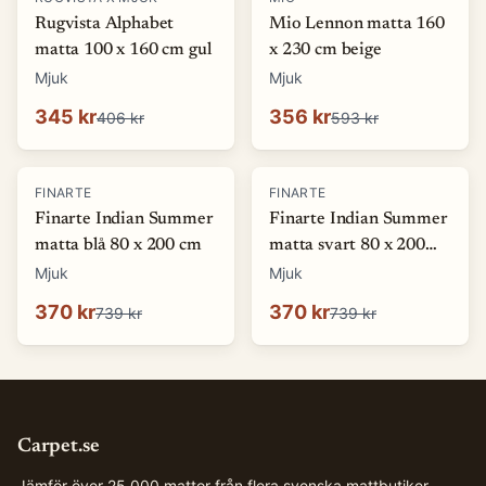
Rugvista Alphabet
Mio Lennon matta 160
matta 100 x 160 cm gul
x 230 cm beige
Mjuk
Mjuk
345 kr
356 kr
406 kr
593 kr
-
50
%
-
50
%
FINARTE
FINARTE
Finarte Indian Summer
Finarte Indian Summer
matta blå 80 x 200 cm
matta svart 80 x 200
cm
Mjuk
Mjuk
370 kr
370 kr
739 kr
739 kr
Carpet.se
Jämför över 25 000 mattor från flera svenska mattbutiker.