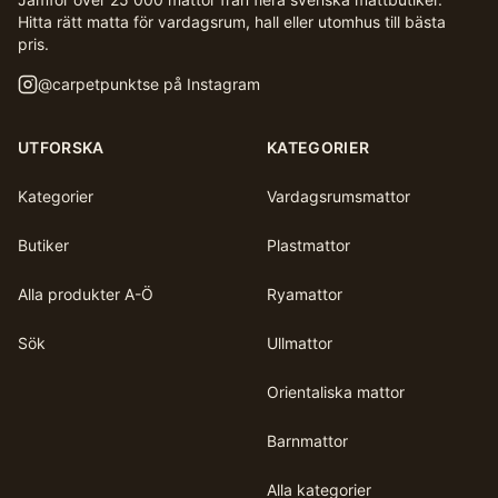
Hitta rätt matta för vardagsrum, hall eller utomhus till bästa
pris.
@
carpetpunktse
på Instagram
UTFORSKA
KATEGORIER
Kategorier
Vardagsrumsmattor
Butiker
Plastmattor
Alla produkter A-Ö
Ryamattor
Sök
Ullmattor
Orientaliska mattor
Barnmattor
Alla kategorier