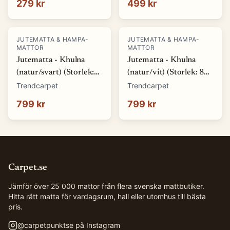
279 kr
499 kr
JUTEMATTA & HAMPA-
JUTEMATTA & HAMPA-
MATTOR
MATTOR
Jutematta - Khulna
Jutematta - Khulna
(natur/svart) (Storlek:
(natur/vit) (Storlek: 80
80 x 150 cm)
x 150 cm)
Trendcarpet
Trendcarpet
799 kr
799 kr
Carpet.se
Jämför över 25 000 mattor från flera svenska mattbutiker.
Hitta rätt matta för vardagsrum, hall eller utomhus till bästa
pris.
@
carpetpunktse
på Instagram