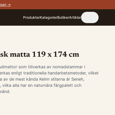
rean →
Produkter
Kategorier
Butiker
Artiklar
isk matta 119 x 174 cm
 ullmattor som tillverkas av nomadstammar i
erkas enligt traditionella handarbetsmetoder, vilket
a av de mest kända Kelim stilarna är Seneh,
vilka alla har en naturnära färgpalett och
vänd.