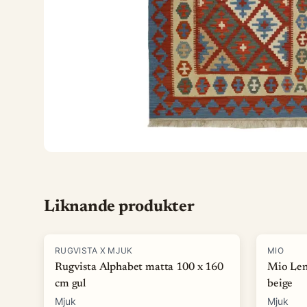
Liknande produkter
-
15
%
-
40
%
RUGVISTA X MJUK
MIO
Rugvista Alphabet matta 100 x 160
Mio Len
cm gul
beige
Mjuk
Mjuk