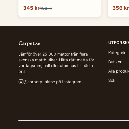
345 kr
356 kr
406 kr
UTFORSK
Carpet.se
Kategorier
Jämför över 25 000 mattor från flera
svenska mattbutiker. Hitta rätt matta för
Butiker
vardagsrum, hall eller utomhus till bästa
Alla produ
pris.
Sök
@
carpetpunktse
på Instagram