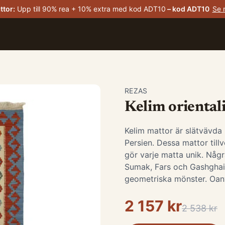
ttor
:
Upp till 90% rea + 10% extra med kod ADT10
– kod
ADT10
Se 
REZAS
Kelim oriental
Kelim mattor är slätvävda
Persien. Dessa mattor tillv
gör varje matta unik. Någr
Sumak, Fars och Gashghai, 
geometriska mönster. Oan
2 157 kr
2 538 kr