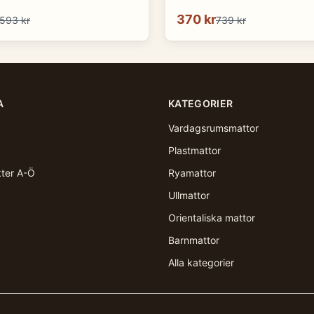
370 kr
593 kr
739 kr
A
KATEGORIER
Vardagsrumsmattor
Plastmattor
kter A-Ö
Ryamattor
Ullmattor
Orientaliska mattor
Barnmattor
Alla kategorier