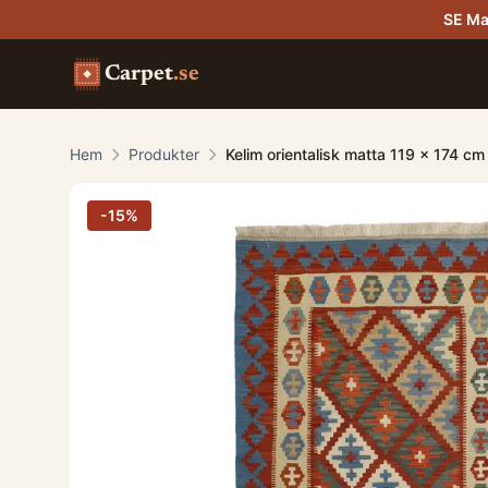
SE Ma
Carpet
.se
Hem
Produkter
Kelim orientalisk matta 119 x 174 cm
-
15
%