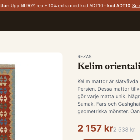
ttor
:
Upp till 90% rea + 10% extra med kod ADT10
– kod
ADT10
Se 
REZAS
Kelim oriental
Kelim mattor är slätvävda
Persien. Dessa mattor tillv
gör varje matta unik. Någr
Sumak, Fars och Gashghai, 
geometriska mönster. Oan
2 157 kr
2 538 kr