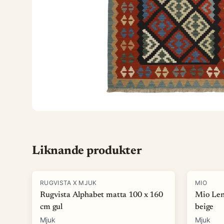
Liknande produkter
-
15
%
-
40
%
RUGVISTA X MJUK
MIO
Rugvista Alphabet matta 100 x 160
Mio Len
cm gul
beige
Mjuk
Mjuk