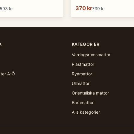
370 kr
593 kr
739 kr
A
KATEGORIER
Vardagsrumsmattor
Plastmattor
kter A-Ö
Ryamattor
Ullmattor
Orientaliska mattor
Barnmattor
Alla kategorier