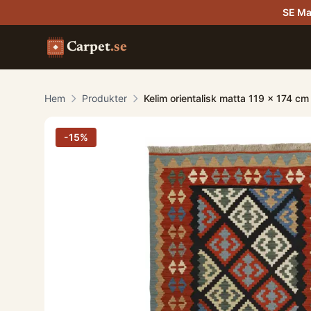
SE Ma
Carpet
.se
Hem
Produkter
Kelim orientalisk matta 119 x 174 cm
-
15
%