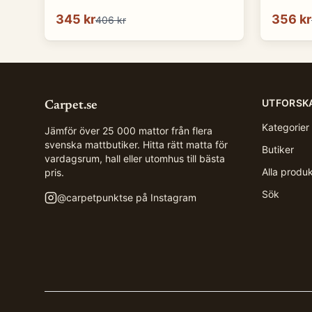
345 kr
356 kr
406 kr
UTFORSK
Carpet.se
Kategorier
Jämför över 25 000 mattor från flera
svenska mattbutiker. Hitta rätt matta för
Butiker
vardagsrum, hall eller utomhus till bästa
Alla produ
pris.
Sök
@
carpetpunktse
på Instagram