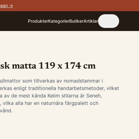
rean →
Produkter
Kategorier
Butiker
Artiklar
isk matta 119 x 174 cm
 ullmattor som tillverkas av nomadstammar i
erkas enligt traditionella handarbetsmetoder, vilket
a av de mest kända Kelim stilarna är Seneh,
vilka alla har en naturnära färgpalett och
vänd.