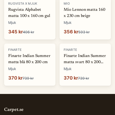
-
15
%
-
40
%
RUGVISTA X MJUK
MIO
Rugvista Alphabet
Mio Lennon matta 160
matta 100 x 160 cm gul
x 230 cm beige
Mjuk
Mjuk
345 kr
356 kr
406 kr
593 kr
-
50
%
-
50
%
FINARTE
FINARTE
Finarte Indian Summer
Finarte Indian Summer
matta blå 80 x 200 cm
matta svart 80 x 200
cm
Mjuk
Mjuk
370 kr
370 kr
739 kr
739 kr
Carpet.se