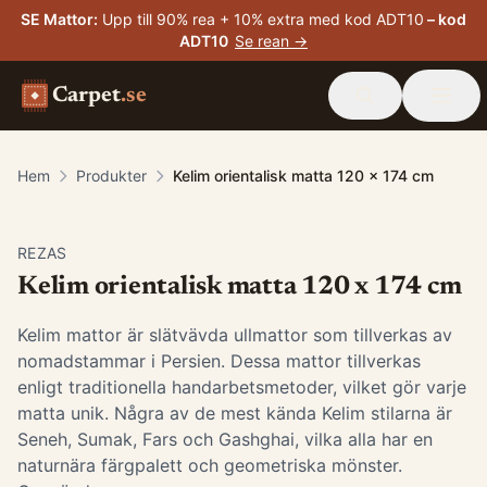
SE Mattor
:
Upp till 90% rea + 10% extra med kod ADT10
– kod
ADT10
Se rean →
Carpet
.se
Hem
Produkter
Kelim orientalisk matta 120 x 174 cm
-
15
%
REZAS
Kelim orientalisk matta 120 x 174 cm
Kelim mattor är slätvävda ullmattor som tillverkas av
nomadstammar i Persien. Dessa mattor tillverkas
enligt traditionella handarbetsmetoder, vilket gör varje
matta unik. Några av de mest kända Kelim stilarna är
Seneh, Sumak, Fars och Gashghai, vilka alla har en
naturnära färgpalett och geometriska mönster.