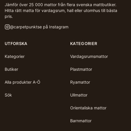
Jämför över 25 000 mattor från flera svenska mattbutiker.
Hitta rätt matta för vardagsrum, hall eller utomhus till bästa
pris.
@
carpetpunktse
på Instagram
UTFORSKA
KATEGORIER
Kategorier
Vardagsrumsmattor
Butiker
Plastmattor
Alla produkter A-Ö
Ryamattor
Sök
Ullmattor
Orientaliska mattor
Barnmattor