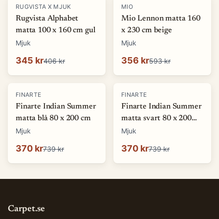
-
15
%
-
40
%
RUGVISTA X MJUK
MIO
Rugvista Alphabet
Mio Lennon matta 160
matta 100 x 160 cm gul
x 230 cm beige
Mjuk
Mjuk
345 kr
356 kr
406 kr
593 kr
-
50
%
-
50
%
FINARTE
FINARTE
Finarte Indian Summer
Finarte Indian Summer
matta blå 80 x 200 cm
matta svart 80 x 200
cm
Mjuk
Mjuk
370 kr
370 kr
739 kr
739 kr
Carpet.se