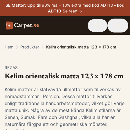
SE Mattor
:
Upp till 90% rea + 10% extra med kod ADT10
– kod
ADT10
Se rean →
Carpet
.se
Hem
Produkter
Kelim orientalisk matta 123 x 178 cm
-
15
%
REZAS
Kelim orientalisk matta 123 x 178 cm
Kelim mattor är slätvävda ullmattor som tillverkas av
nomadstammar i Persien. Dessa mattor tillverkas
enligt traditionella handarbetsmetoder, vilket gör varje
matta unik. Några av de mest kända Kelim stilarna är
Seneh, Sumak, Fars och Gashghai, vilka alla har en
naturnära färgpalett och geometriska mönster.