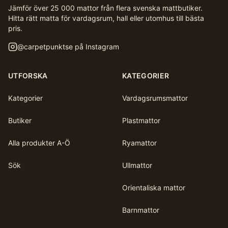
Jämför över 25 000 mattor från flera svenska mattbutiker.
Hitta rätt matta för vardagsrum, hall eller utomhus till bästa
pris.
@
carpetpunktse
på Instagram
UTFORSKA
KATEGORIER
Kategorier
Vardagsrumsmattor
Butiker
Plastmattor
Alla produkter A-Ö
Ryamattor
Sök
Ullmattor
Orientaliska mattor
Barnmattor