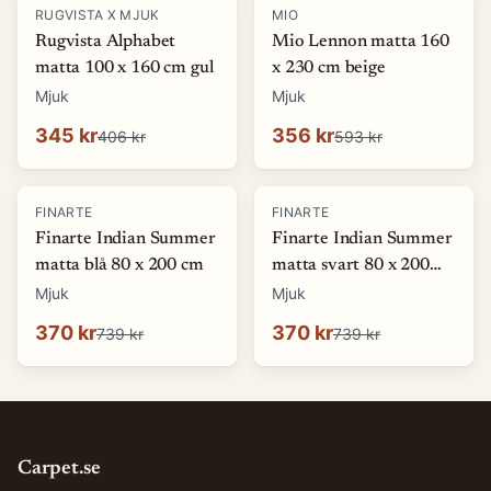
-
15
%
-
40
%
RUGVISTA X MJUK
MIO
Rugvista Alphabet
Mio Lennon matta 160
matta 100 x 160 cm gul
x 230 cm beige
Mjuk
Mjuk
345 kr
356 kr
406 kr
593 kr
-
50
%
-
50
%
FINARTE
FINARTE
Finarte Indian Summer
Finarte Indian Summer
matta blå 80 x 200 cm
matta svart 80 x 200
cm
Mjuk
Mjuk
370 kr
370 kr
739 kr
739 kr
Carpet.se