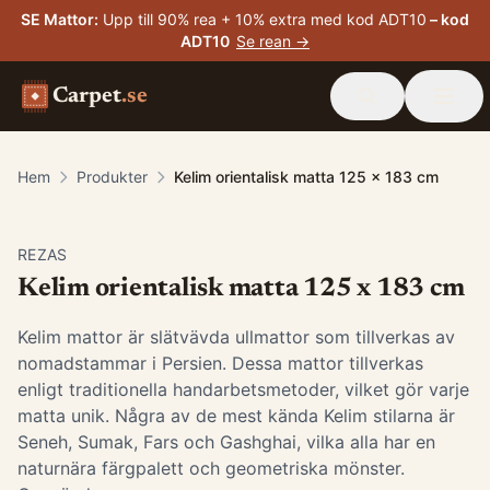
SE Mattor
:
Upp till 90% rea + 10% extra med kod ADT10
– kod
ADT10
Se rean →
Carpet
.se
Hem
Produkter
Kelim orientalisk matta 125 x 183 cm
-
15
%
REZAS
Kelim orientalisk matta 125 x 183 cm
Kelim mattor är slätvävda ullmattor som tillverkas av
nomadstammar i Persien. Dessa mattor tillverkas
enligt traditionella handarbetsmetoder, vilket gör varje
matta unik. Några av de mest kända Kelim stilarna är
Seneh, Sumak, Fars och Gashghai, vilka alla har en
naturnära färgpalett och geometriska mönster.