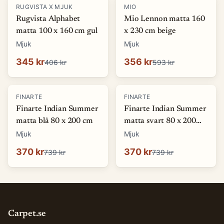
-
15
%
-
40
%
RUGVISTA X MJUK
MIO
Rugvista Alphabet
Mio Lennon matta 160
matta 100 x 160 cm gul
x 230 cm beige
Mjuk
Mjuk
345 kr
356 kr
406 kr
593 kr
-
50
%
-
50
%
FINARTE
FINARTE
Finarte Indian Summer
Finarte Indian Summer
matta blå 80 x 200 cm
matta svart 80 x 200
cm
Mjuk
Mjuk
370 kr
370 kr
739 kr
739 kr
Carpet.se