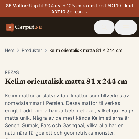
SE Mattor
:
Upp till 90% rea + 10% extra med kod ADT10
– kod
ADT10
Se rean →
Carpet
.se
Hem
Produkter
Kelim orientalisk matta 81 x 244 cm
-
15
%
REZAS
Kelim orientalisk matta 81 x 244 cm
Kelim mattor är slätvävda ullmattor som tillverkas av
nomadstammar i Persien. Dessa mattor tillverkas
enligt traditionella handarbetsmetoder, vilket gör varje
matta unik. Några av de mest kända Kelim stilarna är
Seneh, Sumak, Fars och Gashghai, vilka alla har en
naturnära färgpalett och geometriska mönster.