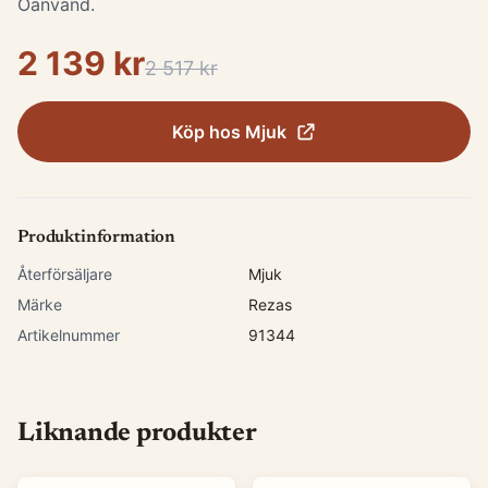
Oanvänd.
2 139 kr
2 517 kr
Köp hos
Mjuk
Produktinformation
Återförsäljare
Mjuk
Märke
Rezas
Artikelnummer
91344
Liknande produkter