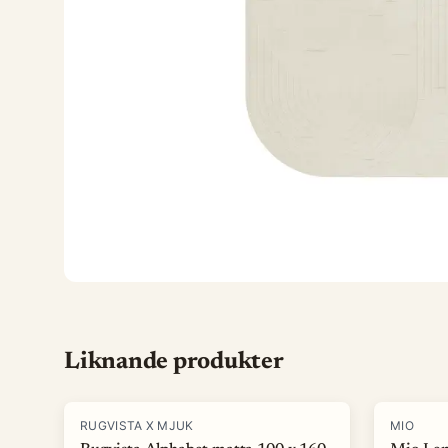
Liknande produkter
-
15
%
-
40
%
RUGVISTA X MJUK
MIO