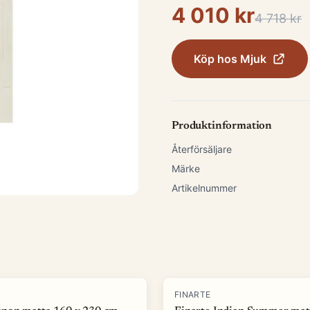
4 010 kr
4 718 kr
Köp hos
Mjuk
Produktinformation
Återförsäljare
Märke
Artikelnummer
-
50
%
FINARTE