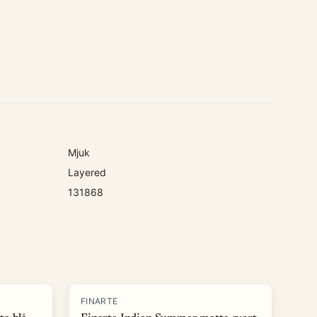
Mjuk
Layered
131868
-
50
%
FINARTE