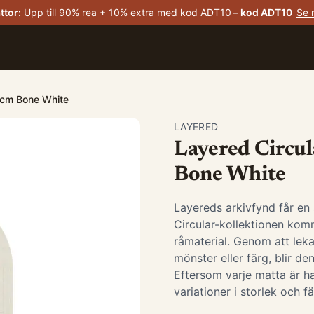
ttor
:
Upp till 90% rea + 10% extra med kod ADT10
– kod
ADT10
Se 
0 cm Bone White
LAYERED
Layered Circul
Bone White
Layereds arkivfynd får en
Circular-kollektionen komm
råmaterial. Genom att leka 
mönster eller färg, blir d
Eftersom varje matta är h
variationer i storlek och f