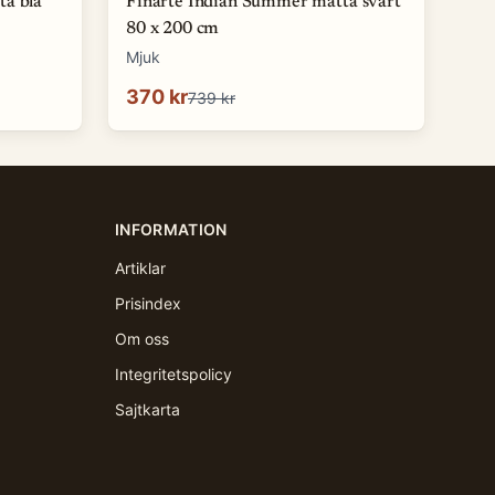
ta blå
Finarte Indian Summer matta svart
80 x 200 cm
Mjuk
370 kr
739 kr
INFORMATION
Artiklar
Prisindex
Om oss
Integritetspolicy
Sajtkarta