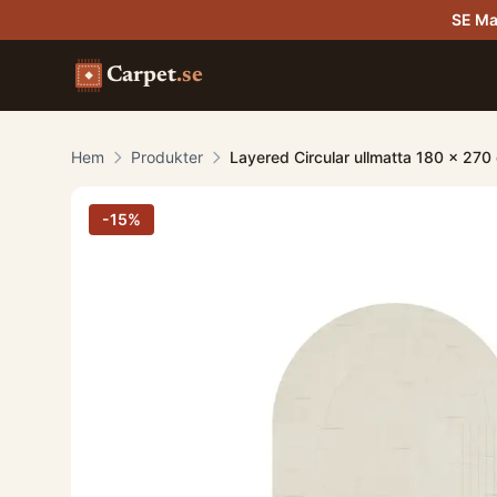
SE Ma
Carpet
.se
Hem
Produkter
Layered Circular ullmatta 180 x 27
-
15
%