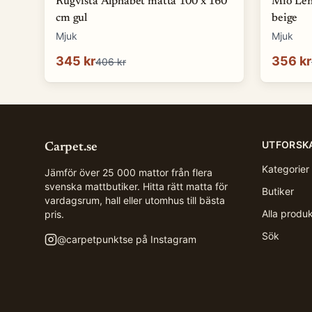
Rugvista Alphabet matta 100 x 160
Mio Len
cm gul
beige
Mjuk
Mjuk
345 kr
356 kr
406 kr
UTFORSK
Carpet.se
Kategorier
Jämför över 25 000 mattor från flera
svenska mattbutiker. Hitta rätt matta för
Butiker
vardagsrum, hall eller utomhus till bästa
Alla produ
pris.
Sök
@
carpetpunktse
på Instagram