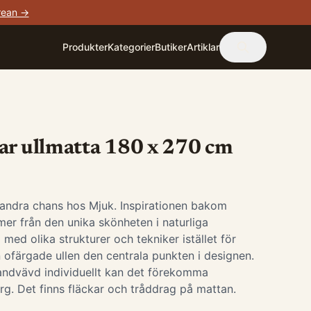
rean →
Produkter
Kategorier
Butiker
Artiklar
ar ullmatta 180 x 270 cm
 andra chans hos Mjuk. Inspirationen bakom
er från den unika skönheten i naturliga
med olika strukturer och tekniker istället för
en ofärgade ullen den centrala punkten i designen.
andvävd individuellt kan det förekomma
ärg. Det finns fläckar och tråddrag på mattan.