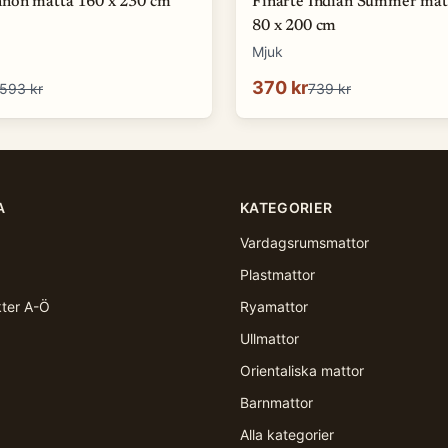
non matta 160 x 230 cm
Finarte Indian Summer mat
80 x 200 cm
Mjuk
370 kr
593 kr
739 kr
A
KATEGORIER
Vardagsrumsmattor
Plastmattor
kter A-Ö
Ryamattor
Ullmattor
Orientaliska mattor
Barnmattor
Alla kategorier