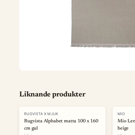
Liknande produkter
-
15
%
-
40
%
RUGVISTA X MJUK
MIO
Rugvista Alphabet matta 100 x 160
Mio Len
cm gul
beige