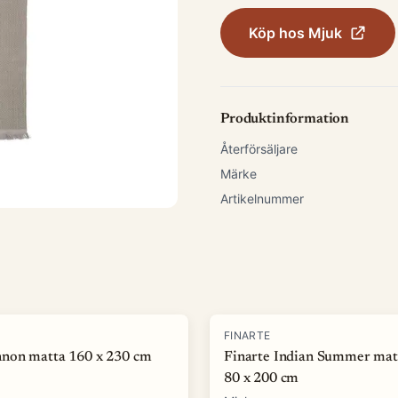
Köp hos
Mjuk
Produktinformation
Återförsäljare
Märke
Artikelnummer
-
50
%
FINARTE
non matta 160 x 230 cm
Finarte Indian Summer mat
80 x 200 cm