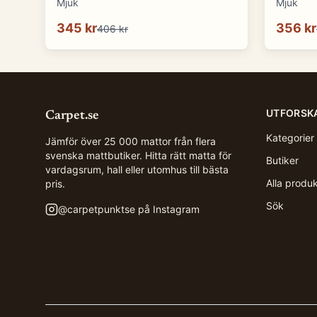
Mjuk
Mjuk
345 kr
356 kr
406 kr
UTFORSK
Carpet.se
Kategorier
Jämför över 25 000 mattor från flera
svenska mattbutiker. Hitta rätt matta för
Butiker
vardagsrum, hall eller utomhus till bästa
Alla produ
pris.
Sök
@
carpetpunktse
på Instagram