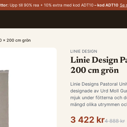
ttor
:
Upp till 90% rea + 10% extra med kod ADT10
– kod
ADT10
Se 
40 x 200 cm grön
LINIE DESIGN
Linie Design P
200 cm grön
Linie Designs Pastoral Uni
designade av Urd Moll Gu
mjuk under fötterna och des
mängd olika utrymmen och
3 422 kr
4 888 kr