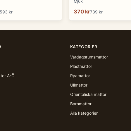
Mjuk
370 kr
593 kr
739 kr
A
KATEGORIER
Vardagsrumsmattor
Plastmattor
kter A-Ö
Ryamattor
Ullmattor
Orientaliska mattor
Barnmattor
Alla kategorier