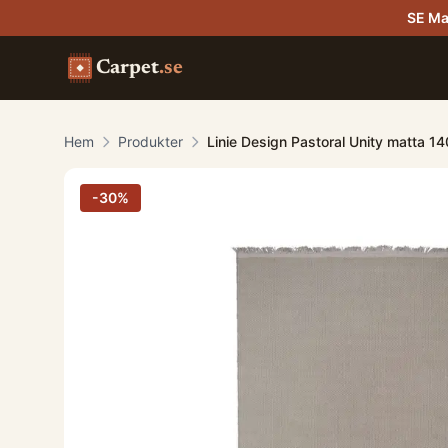
SE Ma
Carpet
.se
Hem
Produkter
Linie Design Pastoral Unity matta 1
-
30
%