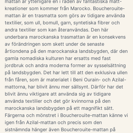
mattan är ytterligare en i raden av fantastiska matt-
kreationer som kommer från Marocko. Boucherouite-
mattan är en trasmatta som görs av tidigare använda
textilier, som ull, bomull, garn, syntetiska fibrer och
andra textilier som kan återanvändas. Den här
underbara marockanska trasmattan är en konsekvens
av förändringen som skett under de senaste
årtiondena på den marockanska landsbygden, där den
gamla nomadiska kulturen har ersatts med fast
jordbruk och andra moderna former av sysselsättning
på landsbygden. Det har lett till att den exklusiva ullen
från fåren, som är materialet i Beni Ourain- och Azilal-
mattorna, har blivit ännu mer sällsynt. Därför har det
blivit ännu viktigare att använda sig av tidigare
använda textilier och det gör kvinnorna på den
marockanska landsbygden på ett magnifikt sätt.
Färgerna och mönstret i Boucherouite-mattan känne vi
igen från Azilal-mattan och precis som den
sistnämnda hänger även Boucherouite-mattan på