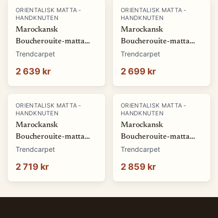
ORIENTALISK MATTA -
ORIENTALISK MATTA -
HANDKNUTEN
HANDKNUTEN
Marockansk
Marockansk
Boucherouite-matta
Boucherouite-matta
125 x 215 cm (Storlek:
125 x 220 cm (Storlek:
Trendcarpet
Trendcarpet
125 x 215 cm)
125 x 220 cm)
2 639 kr
2 699 kr
ORIENTALISK MATTA -
ORIENTALISK MATTA -
HANDKNUTEN
HANDKNUTEN
Marockansk
Marockansk
Boucherouite-matta
Boucherouite-matta
135 x 205 cm (Storlek:
130 x 225 cm (Storlek:
Trendcarpet
Trendcarpet
135 x 205 cm)
130 x 225 cm)
2 719 kr
2 859 kr