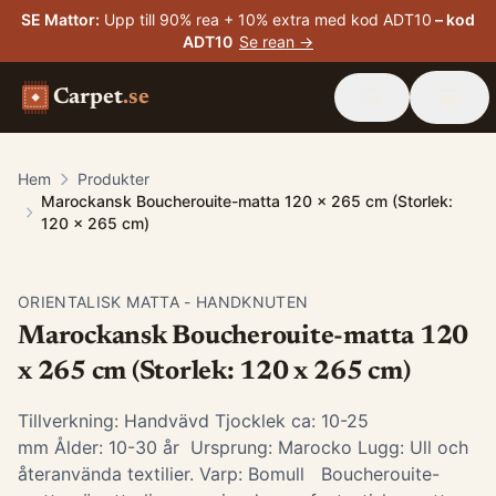
SE Mattor
:
Upp till 90% rea + 10% extra med kod ADT10
– kod
ADT10
Se rean →
Carpet
.se
Hem
Produkter
Marockansk Boucherouite-matta 120 x 265 cm (Storlek:
120 x 265 cm)
ORIENTALISK MATTA - HANDKNUTEN
Marockansk Boucherouite-matta 120
x 265 cm (Storlek: 120 x 265 cm)
Tillverkning: Handvävd Tjocklek ca: 10-25
mm Ålder: 10-30 år Ursprung: Marocko Lugg: Ull och
återanvända textilier. Varp: Bomull Boucherouite-