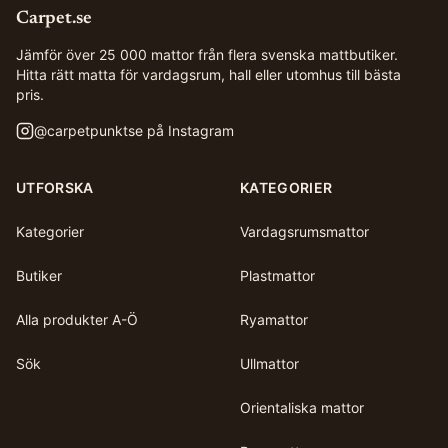
Carpet.se
Jämför över 25 000 mattor från flera svenska mattbutiker.
Hitta rätt matta för vardagsrum, hall eller utomhus till bästa
pris.
@
carpetpunktse
på Instagram
UTFORSKA
KATEGORIER
Kategorier
Vardagsrumsmattor
Butiker
Plastmattor
Alla produkter A-Ö
Ryamattor
Sök
Ullmattor
Orientaliska mattor