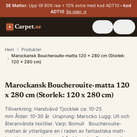
SE Mattor
:
Upp till 90% rea + 10% extra med kod ADT10
– kod
ADT10
Se rean →
Carpet
.se
Hem
Produkter
Marockansk Boucherouite-matta 120 x 280 cm (Storlek:
120 x 280 cm)
Marockansk Boucherouite-matta 120
x 280 cm (Storlek: 120 x 280 cm)
Tillverkning: Handvävd Tjocklek ca: 10-25
mm Ålder: 10-30 år Ursprung: Marocko Lugg: Ull och
återanvända textilier. Varp: Bomull Boucherouite-
mattan är ytterligare en i raden av fantastiska matt-