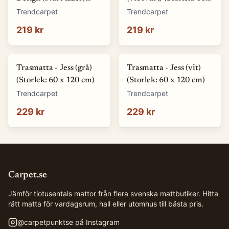
(Storlek: 60 x 110 cm)
120 cm)
Trendcarpet
Trendcarpet
219 kr
219 kr
Trasmatta - Jess (grå)
Trasmatta - Jess (vit)
(Storlek: 60 x 120 cm)
(Storlek: 60 x 120 cm)
Trendcarpet
Trendcarpet
229 kr
229 kr
Carpet.se
Jämför tiotusentals mattor från flera svenska mattbutiker. Hitta
rätt matta för vardagsrum, hall eller utomhus till bästa pris.
@
carpetpunktse
på Instagram