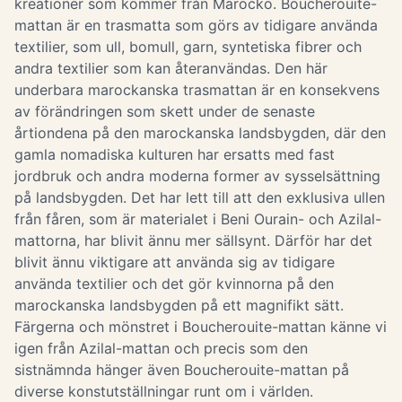
kreationer som kommer från Marocko. Boucherouite-
mattan är en trasmatta som görs av tidigare använda
textilier, som ull, bomull, garn, syntetiska fibrer och
andra textilier som kan återanvändas. Den här
underbara marockanska trasmattan är en konsekvens
av förändringen som skett under de senaste
årtiondena på den marockanska landsbygden, där den
gamla nomadiska kulturen har ersatts med fast
jordbruk och andra moderna former av sysselsättning
på landsbygden. Det har lett till att den exklusiva ullen
från fåren, som är materialet i Beni Ourain- och Azilal-
mattorna, har blivit ännu mer sällsynt. Därför har det
blivit ännu viktigare att använda sig av tidigare
använda textilier och det gör kvinnorna på den
marockanska landsbygden på ett magnifikt sätt.
Färgerna och mönstret i Boucherouite-mattan känne vi
igen från Azilal-mattan och precis som den
sistnämnda hänger även Boucherouite-mattan på
diverse konstutställningar runt om i världen.