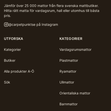
Jämför över 25 000 mattor från flera svenska mattbutiker.
Hitta rätt matta för vardagsrum, hall eller utomhus till bästa
pris.
@
carpetpunktse
på Instagram
UTFORSKA
KATEGORIER
Kategorier
Vardagsrumsmattor
Butiker
Plastmattor
Alla produkter A-Ö
Ryamattor
Sök
Ullmattor
Orientaliska mattor
Barnmattor