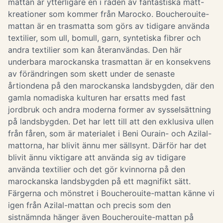
mattan är ytterligare en i raden av fantastiska matt-
kreationer som kommer från Marocko. Boucherouite-
mattan är en trasmatta som görs av tidigare använda
textilier, som ull, bomull, garn, syntetiska fibrer och
andra textilier som kan återanvändas. Den här
underbara marockanska trasmattan är en konsekvens
av förändringen som skett under de senaste
årtiondena på den marockanska landsbygden, där den
gamla nomadiska kulturen har ersatts med fast
jordbruk och andra moderna former av sysselsättning
på landsbygden. Det har lett till att den exklusiva ullen
från fåren, som är materialet i Beni Ourain- och Azilal-
mattorna, har blivit ännu mer sällsynt. Därför har det
blivit ännu viktigare att använda sig av tidigare
använda textilier och det gör kvinnorna på den
marockanska landsbygden på ett magnifikt sätt.
Färgerna och mönstret i Boucherouite-mattan känne vi
igen från Azilal-mattan och precis som den
sistnämnda hänger även Boucherouite-mattan på