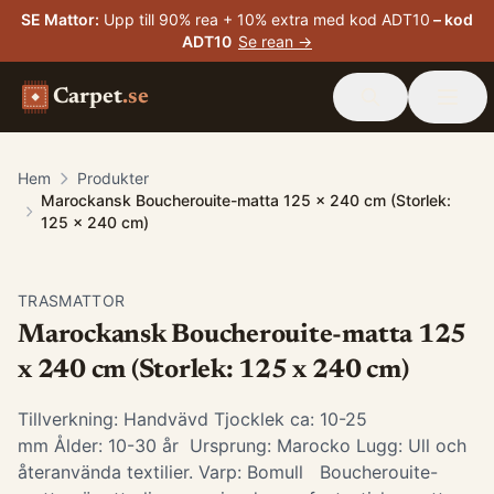
SE Mattor
:
Upp till 90% rea + 10% extra med kod ADT10
– kod
ADT10
Se rean →
Carpet
.se
Hem
Produkter
Marockansk Boucherouite-matta 125 x 240 cm (Storlek:
125 x 240 cm)
TRASMATTOR
Marockansk Boucherouite-matta 125
x 240 cm (Storlek: 125 x 240 cm)
Tillverkning: Handvävd Tjocklek ca: 10-25
mm Ålder: 10-30 år Ursprung: Marocko Lugg: Ull och
återanvända textilier. Varp: Bomull Boucherouite-