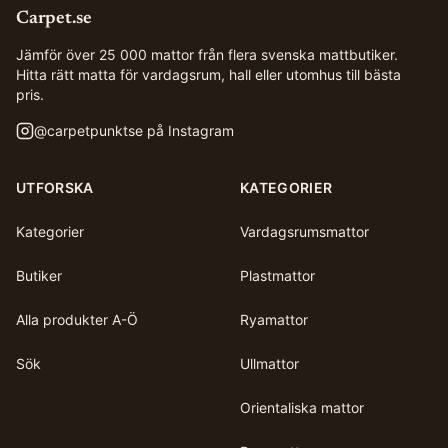
Carpet.se
Jämför över 25 000 mattor från flera svenska mattbutiker.
Hitta rätt matta för vardagsrum, hall eller utomhus till bästa
pris.
@
carpetpunktse
på Instagram
UTFORSKA
KATEGORIER
Kategorier
Vardagsrumsmattor
Butiker
Plastmattor
Alla produkter A-Ö
Ryamattor
Sök
Ullmattor
Orientaliska mattor