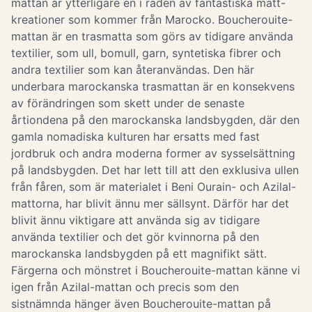
mattan är ytterligare en i raden av fantastiska matt-
kreationer som kommer från Marocko. Boucherouite-
mattan är en trasmatta som görs av tidigare använda
textilier, som ull, bomull, garn, syntetiska fibrer och
andra textilier som kan återanvändas. Den här
underbara marockanska trasmattan är en konsekvens
av förändringen som skett under de senaste
årtiondena på den marockanska landsbygden, där den
gamla nomadiska kulturen har ersatts med fast
jordbruk och andra moderna former av sysselsättning
på landsbygden. Det har lett till att den exklusiva ullen
från fåren, som är materialet i Beni Ourain- och Azilal-
mattorna, har blivit ännu mer sällsynt. Därför har det
blivit ännu viktigare att använda sig av tidigare
använda textilier och det gör kvinnorna på den
marockanska landsbygden på ett magnifikt sätt.
Färgerna och mönstret i Boucherouite-mattan känne vi
igen från Azilal-mattan och precis som den
sistnämnda hänger även Boucherouite-mattan på