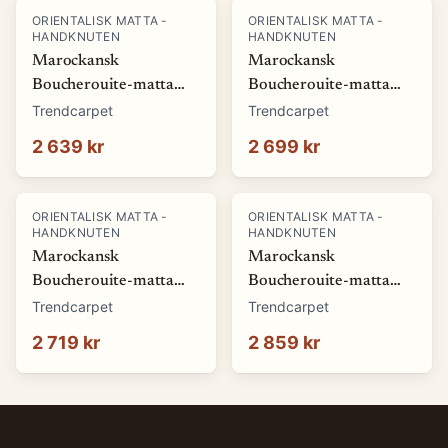
ORIENTALISK MATTA -
ORIENTALISK MATTA -
HANDKNUTEN
HANDKNUTEN
Marockansk
Marockansk
Boucherouite-matta
Boucherouite-matta
125 x 215 cm (Storlek:
125 x 220 cm (Storlek:
Trendcarpet
Trendcarpet
125 x 215 cm)
125 x 220 cm)
2 639 kr
2 699 kr
ORIENTALISK MATTA -
ORIENTALISK MATTA -
HANDKNUTEN
HANDKNUTEN
Marockansk
Marockansk
Boucherouite-matta
Boucherouite-matta
135 x 205 cm (Storlek:
130 x 225 cm (Storlek:
Trendcarpet
Trendcarpet
135 x 205 cm)
130 x 225 cm)
2 719 kr
2 859 kr