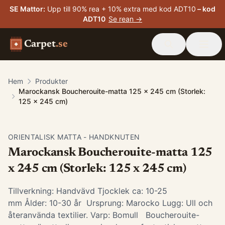
SE Mattor
:
Upp till 90% rea + 10% extra med kod ADT10
– kod
ADT10
Se rean →
Carpet
.se
Hem
Produkter
Marockansk Boucherouite-matta 125 x 245 cm (Storlek:
125 x 245 cm)
ORIENTALISK MATTA - HANDKNUTEN
Marockansk Boucherouite-matta 125
x 245 cm (Storlek: 125 x 245 cm)
Tillverkning: Handvävd Tjocklek ca: 10-25
mm Ålder: 10-30 år Ursprung: Marocko Lugg: Ull och
återanvända textilier. Varp: Bomull Boucherouite-