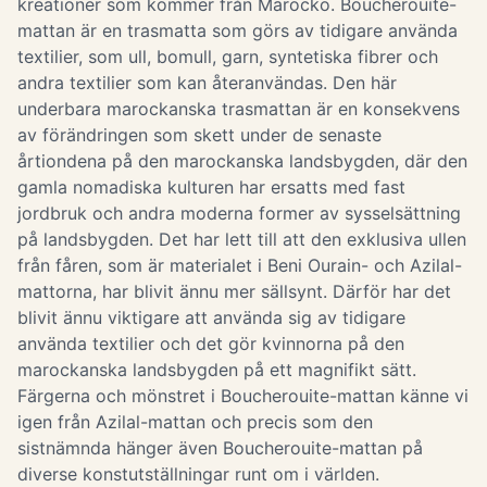
kreationer som kommer från Marocko. Boucherouite-
mattan är en trasmatta som görs av tidigare använda
textilier, som ull, bomull, garn, syntetiska fibrer och
andra textilier som kan återanvändas. Den här
underbara marockanska trasmattan är en konsekvens
av förändringen som skett under de senaste
årtiondena på den marockanska landsbygden, där den
gamla nomadiska kulturen har ersatts med fast
jordbruk och andra moderna former av sysselsättning
på landsbygden. Det har lett till att den exklusiva ullen
från fåren, som är materialet i Beni Ourain- och Azilal-
mattorna, har blivit ännu mer sällsynt. Därför har det
blivit ännu viktigare att använda sig av tidigare
använda textilier och det gör kvinnorna på den
marockanska landsbygden på ett magnifikt sätt.
Färgerna och mönstret i Boucherouite-mattan känne vi
igen från Azilal-mattan och precis som den
sistnämnda hänger även Boucherouite-mattan på
diverse konstutställningar runt om i världen.