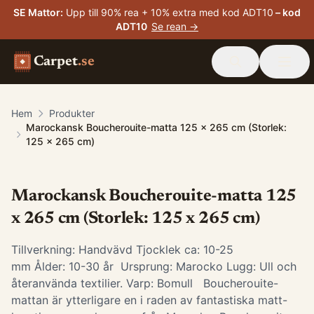
SE Mattor
:
Upp till 90% rea + 10% extra med kod ADT10
– kod
ADT10
Se rean →
Carpet
.se
Hem
Produkter
Marockansk Boucherouite-matta 125 x 265 cm (Storlek:
125 x 265 cm)
Marockansk Boucherouite-matta 125
x 265 cm (Storlek: 125 x 265 cm)
Tillverkning: Handvävd Tjocklek ca: 10-25
mm Ålder: 10-30 år Ursprung: Marocko Lugg: Ull och
återanvända textilier. Varp: Bomull Boucherouite-
mattan är ytterligare en i raden av fantastiska matt-