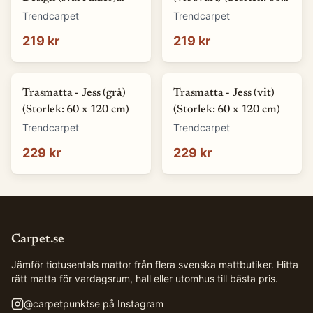
(Storlek: 60 x 110 cm)
120 cm)
Trendcarpet
Trendcarpet
219 kr
219 kr
Trasmatta - Jess (grå)
Trasmatta - Jess (vit)
(Storlek: 60 x 120 cm)
(Storlek: 60 x 120 cm)
Trendcarpet
Trendcarpet
229 kr
229 kr
Carpet.se
Jämför tiotusentals mattor från flera svenska mattbutiker. Hitta
rätt matta för vardagsrum, hall eller utomhus till bästa pris.
@
carpetpunktse
på Instagram