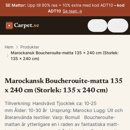
SE Mattor
:
Upp till 90% rea + 10% extra med kod ADT10
– kod
ADT10
Se rean →
Carpet
.se
Hem
Produkter
Marockansk Boucherouite-matta 135 x 240 cm (Storlek:
135 x 240 cm)
Marockansk Boucherouite-matta 135
x 240 cm (Storlek: 135 x 240 cm)
Tillverkning: Handvävd Tjocklek ca: 10-25
mm Ålder: 10-30 år Ursprung: Marocko Lugg: Ull och
återanvända textilier. Varp: Bomull Boucherouite-
mattan är ytterligare en i raden av fantastiska matt-