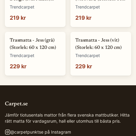
(Storlek: 60 x 110 cm)
120 cm)
Trendcarpet
Trendcarpet
219 kr
219 kr
Trasmatta - Jess (grå)
Trasmatta - Jess (vit)
(Storlek: 60 x 120 cm)
(Storlek: 60 x 120 cm)
Trendcarpet
Trendcarpet
229 kr
229 kr
Carpet.se
Jämför tiotusentals mattor från flera svenska mattbutiker. Hitta
rätt matta för vardagsrum, hall eller utomhus till bästa pris.
@
carpetpunktse
på Instagram