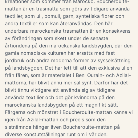
kreationer som kommer från Marocko. Boucherouite-
mattan är en trasmatta som görs av tidigare använda
textilier, som ull, bomull, garn, syntetiska fibrer och
andra textilier som kan återanvändas. Den här
underbara marockanska trasmattan är en konsekvens
av förändringen som skett under de senaste
årtiondena på den marockanska landsbygden, där den
gamla nomadiska kulturen har ersatts med fast
jordbruk och andra moderna former av sysselsättning
på landsbygden. Det har lett till att den exklusiva ullen
från fåren, som är materialet i Beni Ourain- och Azilal-
mattorna, har blivit ännu mer sällsynt. Därför har det
blivit ännu viktigare att använda sig av tidigare
använda textilier och det gör kvinnorna på den
marockanska landsbygden på ett magnifikt sätt.
Färgerna och mönstret i Boucherouite-mattan känne vi
igen från Azilal-mattan och precis som den
sistnämnda hänger även Boucherouite-mattan på
diverse konstutställningar runt om i världen.