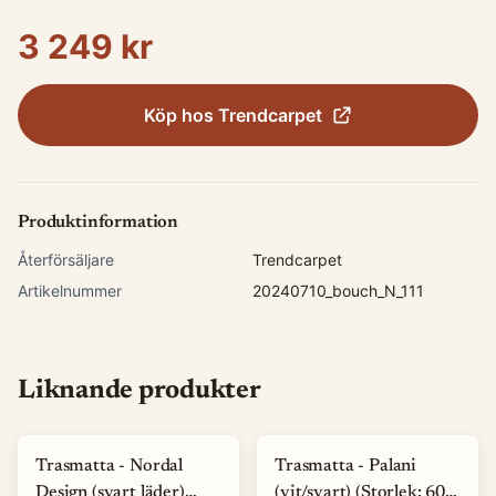
3 249 kr
Köp hos
Trendcarpet
Produktinformation
Återförsäljare
Trendcarpet
Artikelnummer
20240710_bouch_N_111
Liknande produkter
Trasmatta - Nordal
Trasmatta - Palani
Design (svart läder)
(vit/svart) (Storlek: 60 x