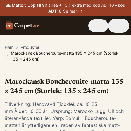
SE Mattor
:
Upp till 90% rea + 10% extra med kod ADT10
– kod
ADT10
Se rean →
Carpet
.se
Hem
Produkter
Marockansk Boucherouite-matta 135 x 245 cm (Storlek:
135 x 245 cm)
Marockansk Boucherouite-matta 135
x 245 cm (Storlek: 135 x 245 cm)
Tillverkning: Handvävd Tjocklek ca: 10-25
mm Ålder: 10-30 år Ursprung: Marocko Lugg: Ull och
återanvända textilier. Varp: Bomull Boucherouite-
mattan är ytterligare en i raden av fantastiska matt-