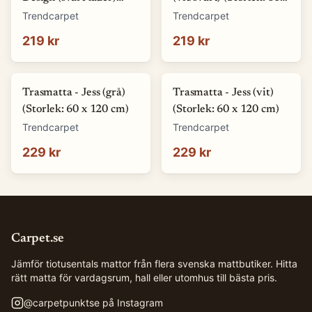
(Storlek: 60 x 110 cm)
120 cm)
Trendcarpet
Trendcarpet
219 kr
219 kr
Trasmatta - Jess (grå)
Trasmatta - Jess (vit)
(Storlek: 60 x 120 cm)
(Storlek: 60 x 120 cm)
Trendcarpet
Trendcarpet
229 kr
229 kr
Carpet.se
Jämför tiotusentals mattor från flera svenska mattbutiker. Hitta
rätt matta för vardagsrum, hall eller utomhus till bästa pris.
@
carpetpunktse
på Instagram