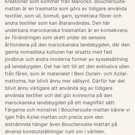
kreationer som kommer från Marocko. Boucherouite-
mattan är en trasmatta som görs av tidigare använda
textilier, som ull, bomull, garn, syntetiska fibrer och
andra textilier som kan återanvändas. Den här
underbara marockanska trasmattan är en konsekvens
av förändringen som skett under de senaste
årtiondena på den marockanska landsbygden, där den
gamla nomadiska kulturen har ersatts med fast
jordbruk och andra moderna former av sysselsättning
på landsbygden. Det har lett till att den exklusiva ullen
från fåren, som är materialet i Beni Ourain- och Azilal-
mattorna, har blivit ännu mer sällsynt. Därför har det
blivit ännu viktigare att använda sig av tidigare
använda textilier och det gör kvinnorna på den
marockanska landsbygden på ett magnifikt sätt.
Färgerna och mönstret i Boucherouite-mattan känne vi
igen från Azilal-mattan och precis som den
sistnämnda hänger även Boucherouite-mattan på
diverse konstutställningar runt om i världen.