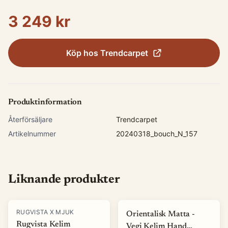
3 249 kr
Köp hos
Trendcarpet
Produktinformation
Återförsäljare
Trendcarpet
Artikelnummer
20240318_bouch_N_157
Liknande produkter
-
30
%
RUGVISTA X MJUK
Orientalisk Matta -
Rugvista Kelim
Vegi Kelim Hand