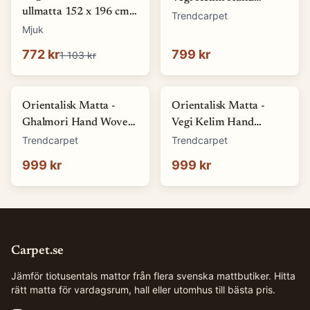
ullmatta 152 x 196 cm
Woven - 54 x 86 cm
Trendcarpet
beige / brun
Mjuk
(Storlek: 54 x 86 cm)
772 kr
799 kr
1 103 kr
Orientalisk Matta -
Orientalisk Matta -
Ghalmori Hand Woven
Vegi Kelim Hand
- 80 x 108 cm (Storlek:
Woven - 83 x 117 cm
Trendcarpet
Trendcarpet
80 x 108 cm)
(Storlek: 83 x 117 cm)
999 kr
999 kr
Carpet.se
Jämför tiotusentals mattor från flera svenska mattbutiker. Hitta
rätt matta för vardagsrum, hall eller utomhus till bästa pris.