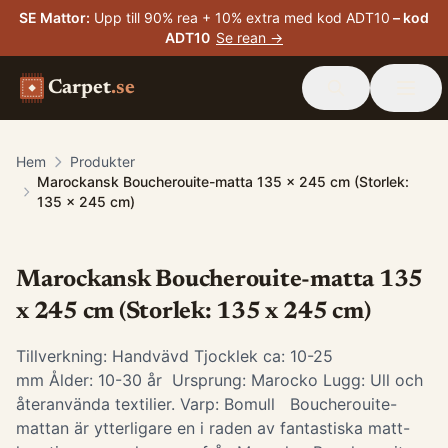
SE Mattor
:
Upp till 90% rea + 10% extra med kod ADT10
– kod
ADT10
Se rean →
Carpet
.se
Hem
Produkter
Marockansk Boucherouite-matta 135 x 245 cm (Storlek:
135 x 245 cm)
Marockansk Boucherouite-matta 135
x 245 cm (Storlek: 135 x 245 cm)
Tillverkning: Handvävd Tjocklek ca: 10-25
mm Ålder: 10-30 år Ursprung: Marocko Lugg: Ull och
återanvända textilier. Varp: Bomull Boucherouite-
mattan är ytterligare en i raden av fantastiska matt-