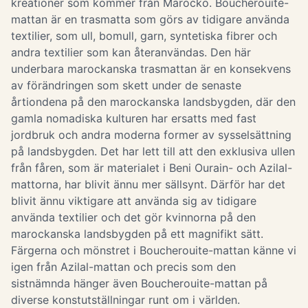
kreationer som kommer från Marocko. Boucherouite-
mattan är en trasmatta som görs av tidigare använda
textilier, som ull, bomull, garn, syntetiska fibrer och
andra textilier som kan återanvändas. Den här
underbara marockanska trasmattan är en konsekvens
av förändringen som skett under de senaste
årtiondena på den marockanska landsbygden, där den
gamla nomadiska kulturen har ersatts med fast
jordbruk och andra moderna former av sysselsättning
på landsbygden. Det har lett till att den exklusiva ullen
från fåren, som är materialet i Beni Ourain- och Azilal-
mattorna, har blivit ännu mer sällsynt. Därför har det
blivit ännu viktigare att använda sig av tidigare
använda textilier och det gör kvinnorna på den
marockanska landsbygden på ett magnifikt sätt.
Färgerna och mönstret i Boucherouite-mattan känne vi
igen från Azilal-mattan och precis som den
sistnämnda hänger även Boucherouite-mattan på
diverse konstutställningar runt om i världen.