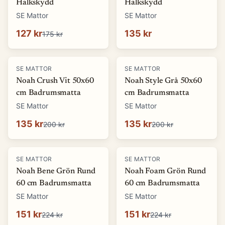
Halkskydd
Halkskydd
SE Mattor
SE Mattor
127 kr
135 kr
175 kr
-
32
%
-
32
%
SE MATTOR
SE MATTOR
Noah Crush Vit 50x60
Noah Style Grå 50x60
cm Badrumsmatta
cm Badrumsmatta
SE Mattor
SE Mattor
135 kr
135 kr
200 kr
200 kr
-
33
%
-
33
%
SE MATTOR
SE MATTOR
Noah Bene Grön Rund
Noah Foam Grön Rund
60 cm Badrumsmatta
60 cm Badrumsmatta
SE Mattor
SE Mattor
151 kr
151 kr
224 kr
224 kr