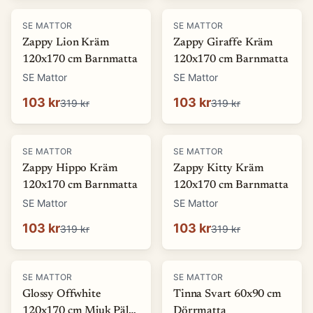
-
68
%
-
68
%
SE MATTOR
SE MATTOR
Zappy Lion Kräm
Zappy Giraffe Kräm
120x170 cm Barnmatta
120x170 cm Barnmatta
SE Mattor
SE Mattor
103 kr
103 kr
319 kr
319 kr
-
68
%
-
68
%
SE MATTOR
SE MATTOR
Zappy Hippo Kräm
Zappy Kitty Kräm
120x170 cm Barnmatta
120x170 cm Barnmatta
SE Mattor
SE Mattor
103 kr
103 kr
319 kr
319 kr
-
69
%
-
13
%
SE MATTOR
SE MATTOR
Glossy Offwhite
Tinna Svart 60x90 cm
120x170 cm Mjuk Päls-
Dörrmatta