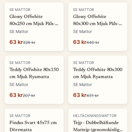
-
81
%
-
86
%
SE MATTOR
SE MATTOR
Glossy Offwhite
Glossy Offwhite
80x250 cm Mjuk Päls-
80x300 cm Mjuk Päls-
look Matta
look Matta
SE Mattor
SE Mattor
63 kr
63 kr
328 kr
440 kr
-
69
%
-
85
%
SE MATTOR
SE MATTOR
Teddy Offwhite 80x150
Teddy Offwhite 80x300
cm Mjuk Ryamatta
cm Mjuk Ryamatta
SE Mattor
SE Mattor
63 kr
63 kr
207 kr
431 kr
-
70
%
SE MATTOR
HELTÄCKNINGSMATTOR
Findus Svart 45x75 cm
Tejp - Dubbelhäftande
Dörrmatta
Mattejp (genomskinlig)