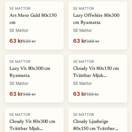
-
90
%
-
82
%
SE MATTOR
SE MATTOR
Art Meso Guld 80x150
Lazy Offwhite 80x300
cm
cm Ryamatta
SE Mattor
SE Mattor
63 kr
63 kr
639 kr
348 kr
-
82
%
-
68
%
SE MATTOR
SE MATTOR
Lazy Vit 80x300 cm
Cloudy Vit 80x150 cm
Ryamatta
Tvättbar Mjuk
Ryamatta
SE Mattor
SE Mattor
63 kr
63 kr
348 kr
199 kr
-
80
%
-
68
%
SE MATTOR
SE MATTOR
Cloudy Vit 80x300 cm
Cloudy Ljusbeige
Tvättbar Mjuk
80x150 cm Tvättbar