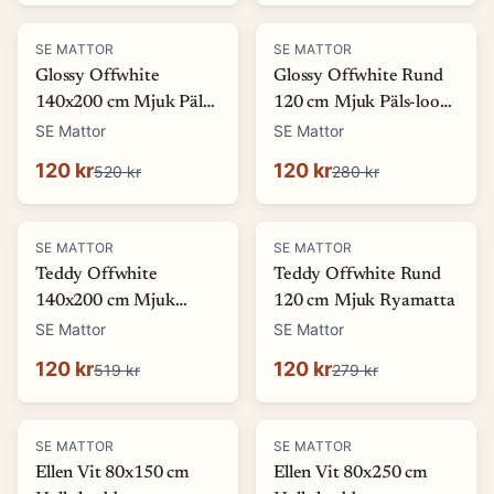
-
77
%
-
57
%
SE MATTOR
SE MATTOR
Glossy Offwhite
Glossy Offwhite Rund
140x200 cm Mjuk Päls-
120 cm Mjuk Päls-look
look Matta
Matta
SE Mattor
SE Mattor
120 kr
120 kr
520 kr
280 kr
-
77
%
-
57
%
SE MATTOR
SE MATTOR
Teddy Offwhite
Teddy Offwhite Rund
140x200 cm Mjuk
120 cm Mjuk Ryamatta
Ryamatta
SE Mattor
SE Mattor
120 kr
120 kr
519 kr
279 kr
-
27
%
SE MATTOR
SE MATTOR
Ellen Vit 80x150 cm
Ellen Vit 80x250 cm