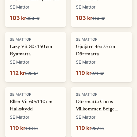
look Matta
SE Mattor
SE Mattor
103 kr
103 kr
328 kr
119 kr
-
51
%
-
56
%
SE MATTOR
SE MATTOR
Lazy Vit 80x150 cm
Gjutjärn 45x75 cm
Ryamatta
Dörrmatta
SE Mattor
SE Mattor
112 kr
119 kr
228 kr
271 kr
-
17
%
-
58
%
SE MATTOR
SE MATTOR
Ellen Vit 60x110 cm
Dörrmatta Cocos
Halkskydd
Välkommen Beige
45x75 cm
SE Mattor
SE Mattor
119 kr
119 kr
143 kr
287 kr