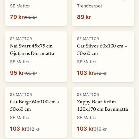
(Storlek: 5 x 1500 cm)
SE Mattor
Trendcarpet
79 kr
89 kr
263 kr
-
8
%
-
67
%
SE MATTOR
SE MATTOR
Nai Svart 45x75 cm
Cat Silver 60x100 cm +
Gjutjärns Dörrmatta
50x60 cm
SE Mattor
SE Mattor
95 kr
103 kr
103 kr
312 kr
-
67
%
-
68
%
SE MATTOR
SE MATTOR
Cat Beige 60x100 cm +
Zappy Bear Kräm
50x60 cm
120x170 cm Barnmatta
SE Mattor
SE Mattor
103 kr
103 kr
312 kr
319 kr