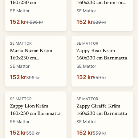
160x230 cm
160x230 cm Inom- och
utomhusmatta
SE Mattor
SE Mattor
152 kr
152 kr
1 596 kr
639 kr
-
62
%
-
73
%
SE MATTOR
SE MATTOR
Mario Nicme Kräm
Zappy Bear Kräm
160x230 cm
160x230 cm Barnmatta
Wiltonmatta
SE Mattor
SE Mattor
152 kr
152 kr
399 kr
559 kr
-
73
%
-
73
%
SE MATTOR
SE MATTOR
Zappy Lion Kräm
Zappy Giraffe Kräm
160x230 cm Barnmatta
160x230 cm Barnmatta
SE Mattor
SE Mattor
152 kr
152 kr
559 kr
559 kr