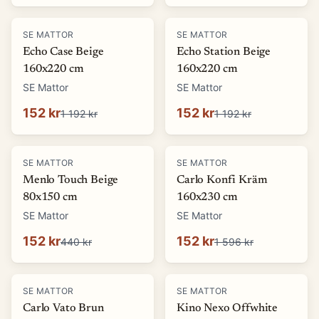
-
87
%
-
87
%
SE MATTOR
SE MATTOR
Echo Case Beige
Echo Station Beige
160x220 cm
160x220 cm
SE Mattor
SE Mattor
152 kr
152 kr
1 192 kr
1 192 kr
-
65
%
-
90
%
SE MATTOR
SE MATTOR
Menlo Touch Beige
Carlo Konfi Kräm
80x150 cm
160x230 cm
SE Mattor
SE Mattor
152 kr
152 kr
440 kr
1 596 kr
-
90
%
-
76
%
SE MATTOR
SE MATTOR
Carlo Vato Brun
Kino Nexo Offwhite