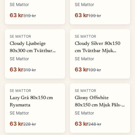
Ryamatta
Mjuk Ryamatta
SE Mattor
SE Mattor
63 kr
63 kr
319 kr
199 kr
-
80
%
-
68
%
SE MATTOR
SE MATTOR
Cloudy Ljusbeige
Cloudy Silver 80x150
80x300 cm Tvättbar
cm Tvättbar Mjuk
Mjuk Ryamatta
Ryamatta
SE Mattor
SE Mattor
63 kr
63 kr
319 kr
199 kr
-
72
%
-
75
%
SE MATTOR
SE MATTOR
Lazy Grå 80x150 cm
Glossy Offwhite
Ryamatta
80x150 cm Mjuk Päls-
look Matta
SE Mattor
SE Mattor
63 kr
63 kr
228 kr
248 kr