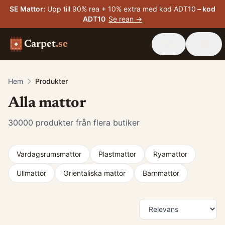
SE Mattor
:
Upp till 90% rea + 10% extra med kod ADT10
– kod
ADT10
Se rean →
Carpet
.se
Hem
Produkter
Alla mattor
30000
produkter från flera butiker
Vardagsrumsmattor
Plastmattor
Ryamattor
Ullmattor
Orientaliska mattor
Barnmattor
Produkter