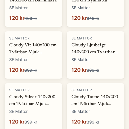
140x200 cm Barnmatta
120 cm Ryamatta
SE Mattor
SE Mattor
120 kr
120 kr
463 kr
348 kr
-
70
%
-
70
%
SE MATTOR
SE MATTOR
Cloudy Vit 140x200 cm
Cloudy Ljusbeige
Tvättbar Mjuk
140x200 cm Tvättbar
Ryamatta
Mjuk Ryamatta
SE Mattor
SE Mattor
120 kr
120 kr
399 kr
399 kr
-
70
%
-
70
%
SE MATTOR
SE MATTOR
Cloudy Silver 140x200
Cloudy Taupe 140x200
cm Tvättbar Mjuk
cm Tvättbar Mjuk
Ryamatta
Ryamatta
SE Mattor
SE Mattor
120 kr
120 kr
399 kr
399 kr