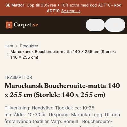
SE Mattor
:
Upp till 90% rea + 10% extra med kod ADT10
– kod
ADT10
Se rean →
Carpet
.se
Hem
Produkter
Marockansk Boucherouite-matta 140 x 255 cm (Storlek:
140 x 255 cm)
TRASMATTOR
Marockansk Boucherouite-matta 140
x 255 cm (Storlek: 140 x 255 cm)
Tillverkning: Handvävd Tjocklek ca: 10-25
mm Ålder: 10-30 år Ursprung: Marocko Lugg: Ull och
återanvända textilier. Varp: Bomull Boucherouite-