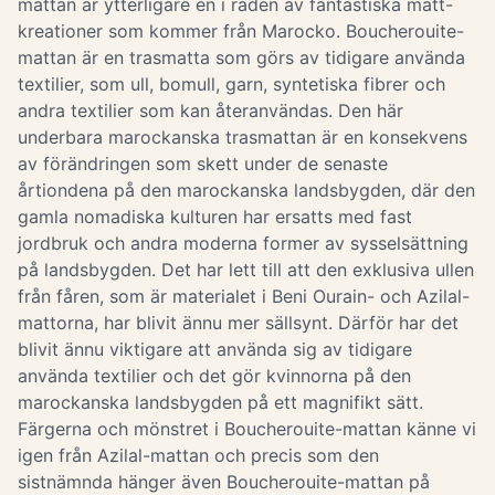
mattan är ytterligare en i raden av fantastiska matt-
kreationer som kommer från Marocko. Boucherouite-
mattan är en trasmatta som görs av tidigare använda
textilier, som ull, bomull, garn, syntetiska fibrer och
andra textilier som kan återanvändas. Den här
underbara marockanska trasmattan är en konsekvens
av förändringen som skett under de senaste
årtiondena på den marockanska landsbygden, där den
gamla nomadiska kulturen har ersatts med fast
jordbruk och andra moderna former av sysselsättning
på landsbygden. Det har lett till att den exklusiva ullen
från fåren, som är materialet i Beni Ourain- och Azilal-
mattorna, har blivit ännu mer sällsynt. Därför har det
blivit ännu viktigare att använda sig av tidigare
använda textilier och det gör kvinnorna på den
marockanska landsbygden på ett magnifikt sätt.
Färgerna och mönstret i Boucherouite-mattan känne vi
igen från Azilal-mattan och precis som den
sistnämnda hänger även Boucherouite-mattan på