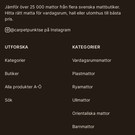
Jämför över 25 000 mattor från flera svenska mattbutiker.
Hitta rätt matta för vardagsrum, hall eller utomhus till bästa
pris.
@
carpetpunktse
på Instagram
UTFORSKA
KATEGORIER
Kategorier
Vardagsrumsmattor
Butiker
Plastmattor
Alla produkter A-Ö
Ryamattor
Sök
Ullmattor
Orientaliska mattor
Barnmattor