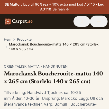
SE Mattor
:
Upp till 90% rea + 10% extra med kod ADT10
– kod
ADT10
Se rean →
Carpet
.se
Hem
Produkter
Marockansk Boucherouite-matta 140 x 265 cm (Storlek:
140 x 265 cm)
ORIENTALISK MATTA - HANDKNUTEN
Marockansk Boucherouite-matta 140
x 265 cm (Storlek: 140 x 265 cm)
Tillverkning: Handvävd Tjocklek ca: 10-25
mm Ålder: 10-30 år Ursprung: Marocko Lugg: Ull och
återanvända textilier. Varp: Bomull Boucherouite-