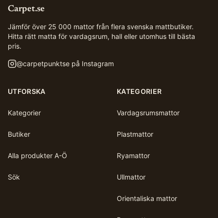
Carpet.se
Jämför över 25 000 mattor från flera svenska mattbutiker.
Hitta rätt matta för vardagsrum, hall eller utomhus till bästa
pris.
@
carpetpunktse
på Instagram
UTFORSKA
KATEGORIER
Kategorier
Vardagsrumsmattor
Butiker
Plastmattor
Alla produkter A-Ö
Ryamattor
Sök
Ullmattor
Orientaliska mattor