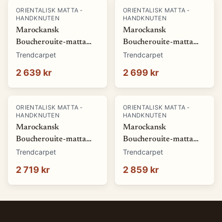
ORIENTALISK MATTA -
ORIENTALISK MATTA -
HANDKNUTEN
HANDKNUTEN
Marockansk
Marockansk
Boucherouite-matta
Boucherouite-matta
125 x 215 cm (Storlek:
125 x 220 cm (Storlek:
Trendcarpet
Trendcarpet
125 x 215 cm)
125 x 220 cm)
2 639 kr
2 699 kr
ORIENTALISK MATTA -
ORIENTALISK MATTA -
HANDKNUTEN
HANDKNUTEN
Marockansk
Marockansk
Boucherouite-matta
Boucherouite-matta
135 x 205 cm (Storlek:
130 x 225 cm (Storlek:
Trendcarpet
Trendcarpet
135 x 205 cm)
130 x 225 cm)
2 719 kr
2 859 kr