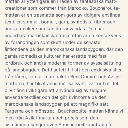
mattan är ytterligare en i raden av fantastiska matt-
kreationer som kommer från Marocko. Boucherouite-
mattan är en trasmatta som görs av tidigare använda
textilier, som ull, bomull, garn, syntetiska fibrer och
andra textilier som kan återanvändas. Den här
underbara marockanska trasmattan är en konsekvens
av förändringen som skett under de senaste
årtiondena på den marockanska landsbygden, där den
gamla nomadiska kulturen har ersatts med fast
jordbruk och andra moderna former av sysselsättning
på landsbygden. Det har lett till att den exklusiva ullen
från fåren, som är materialet i Beni Ourain- och Azilal-
mattorna, har blivit ännu mer sällsynt. Därför har det
blivit ännu viktigare att använda sig av tidigare
använda textilier och det gör kvinnorna på den
marockanska landsbygden på ett magnifikt sätt.
Färgerna och mönstret i Boucherouite-mattan känne vi
igen från Azilal-mattan och precis som den
sistnämnda hänger även Boucherouite-mattan på