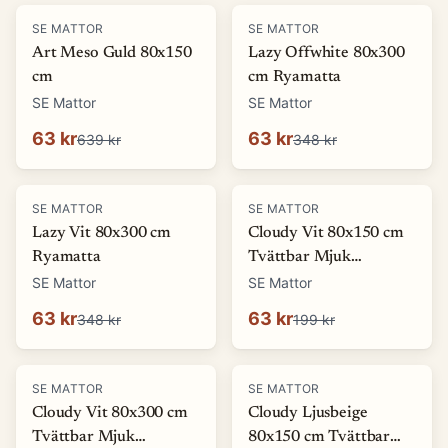
-
90
%
-
82
%
SE MATTOR
SE MATTOR
Art Meso Guld 80x150
Lazy Offwhite 80x300
cm
cm Ryamatta
SE Mattor
SE Mattor
63 kr
63 kr
639 kr
348 kr
-
82
%
-
68
%
SE MATTOR
SE MATTOR
Lazy Vit 80x300 cm
Cloudy Vit 80x150 cm
Ryamatta
Tvättbar Mjuk
Ryamatta
SE Mattor
SE Mattor
63 kr
63 kr
348 kr
199 kr
-
80
%
-
68
%
SE MATTOR
SE MATTOR
Cloudy Vit 80x300 cm
Cloudy Ljusbeige
Tvättbar Mjuk
80x150 cm Tvättbar