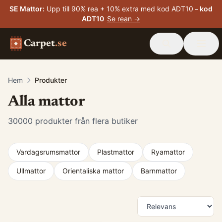
SE Mattor
:
Upp till 90% rea + 10% extra med kod ADT10
– kod
ADT10
Se rean →
Carpet
.se
Hem
Produkter
Alla mattor
30000
produkter från flera butiker
Vardagsrumsmattor
Plastmattor
Ryamattor
Ullmattor
Orientaliska mattor
Barnmattor
Produkter