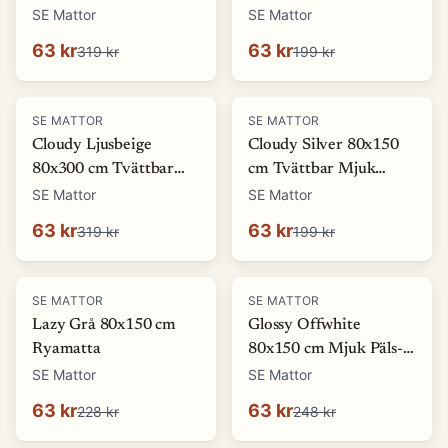
Ryamatta
Mjuk Ryamatta
SE Mattor
SE Mattor
63 kr
63 kr
319 kr
199 kr
-
80
%
-
68
%
SE MATTOR
SE MATTOR
Cloudy Ljusbeige
Cloudy Silver 80x150
80x300 cm Tvättbar
cm Tvättbar Mjuk
Mjuk Ryamatta
Ryamatta
SE Mattor
SE Mattor
63 kr
63 kr
319 kr
199 kr
-
72
%
-
75
%
SE MATTOR
SE MATTOR
Lazy Grå 80x150 cm
Glossy Offwhite
Ryamatta
80x150 cm Mjuk Päls-
look Matta
SE Mattor
SE Mattor
63 kr
63 kr
228 kr
248 kr