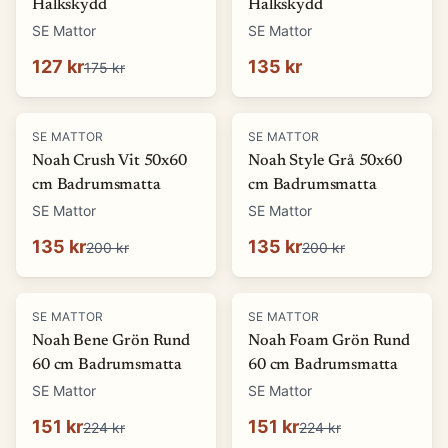
Halkskydd
Halkskydd
SE Mattor
SE Mattor
127 kr
135 kr
175 kr
-
32
%
-
32
%
SE MATTOR
SE MATTOR
Noah Crush Vit 50x60
Noah Style Grå 50x60
cm Badrumsmatta
cm Badrumsmatta
SE Mattor
SE Mattor
135 kr
135 kr
200 kr
200 kr
-
33
%
-
33
%
SE MATTOR
SE MATTOR
Noah Bene Grön Rund
Noah Foam Grön Rund
60 cm Badrumsmatta
60 cm Badrumsmatta
SE Mattor
SE Mattor
151 kr
151 kr
224 kr
224 kr