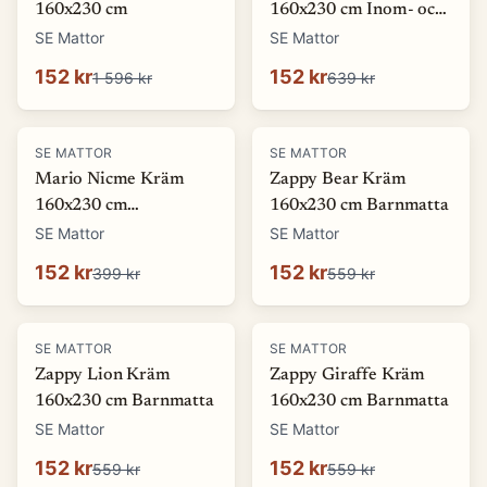
160x230 cm
160x230 cm Inom- och
utomhusmatta
SE Mattor
SE Mattor
152 kr
152 kr
1 596 kr
639 kr
-
62
%
-
73
%
SE MATTOR
SE MATTOR
Mario Nicme Kräm
Zappy Bear Kräm
160x230 cm
160x230 cm Barnmatta
Wiltonmatta
SE Mattor
SE Mattor
152 kr
152 kr
399 kr
559 kr
-
73
%
-
73
%
SE MATTOR
SE MATTOR
Zappy Lion Kräm
Zappy Giraffe Kräm
160x230 cm Barnmatta
160x230 cm Barnmatta
SE Mattor
SE Mattor
152 kr
152 kr
559 kr
559 kr