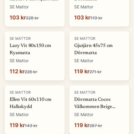
look Matta
SE Mattor
SE Mattor
103 kr
103 kr
328 kr
119 kr
-
51
%
-
56
%
SE MATTOR
SE MATTOR
Lazy Vit 80x150 cm
Gjutjärn 45x75 cm
Ryamatta
Dörrmatta
SE Mattor
SE Mattor
112 kr
119 kr
228 kr
271 kr
-
17
%
-
58
%
SE MATTOR
SE MATTOR
Ellen Vit 60x110 cm
Dörrmatta Cocos
Halkskydd
Välkommen Beige
45x75 cm
SE Mattor
SE Mattor
119 kr
119 kr
143 kr
287 kr