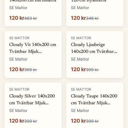
140x200 cm Barnmatta
120 cm Ryamatta
SE Mattor
SE Mattor
120 kr
120 kr
463 kr
348 kr
-
70
%
-
70
%
SE MATTOR
SE MATTOR
Cloudy Vit 140x200 cm
Cloudy Ljusbeige
Tvättbar Mjuk
140x200 cm Tvättbar
Ryamatta
Mjuk Ryamatta
SE Mattor
SE Mattor
120 kr
120 kr
399 kr
399 kr
-
70
%
-
70
%
SE MATTOR
SE MATTOR
Cloudy Silver 140x200
Cloudy Taupe 140x200
cm Tvättbar Mjuk
cm Tvättbar Mjuk
Ryamatta
Ryamatta
SE Mattor
SE Mattor
120 kr
120 kr
399 kr
399 kr