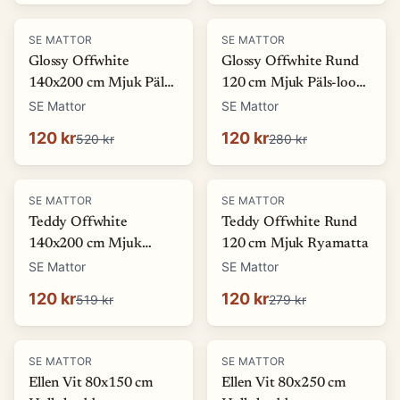
-
77
%
-
57
%
SE MATTOR
SE MATTOR
Glossy Offwhite
Glossy Offwhite Rund
140x200 cm Mjuk Päls-
120 cm Mjuk Päls-look
look Matta
Matta
SE Mattor
SE Mattor
120 kr
120 kr
520 kr
280 kr
-
77
%
-
57
%
SE MATTOR
SE MATTOR
Teddy Offwhite
Teddy Offwhite Rund
140x200 cm Mjuk
120 cm Mjuk Ryamatta
Ryamatta
SE Mattor
SE Mattor
120 kr
120 kr
519 kr
279 kr
-
27
%
SE MATTOR
SE MATTOR
Ellen Vit 80x150 cm
Ellen Vit 80x250 cm