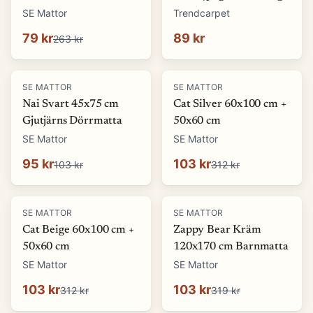
(Storlek: 5 x 1500 cm)
SE Mattor
Trendcarpet
79 kr
89 kr
263 kr
-
8
%
-
67
%
SE MATTOR
SE MATTOR
Nai Svart 45x75 cm
Cat Silver 60x100 cm +
Gjutjärns Dörrmatta
50x60 cm
SE Mattor
SE Mattor
95 kr
103 kr
103 kr
312 kr
-
67
%
-
68
%
SE MATTOR
SE MATTOR
Cat Beige 60x100 cm +
Zappy Bear Kräm
50x60 cm
120x170 cm Barnmatta
SE Mattor
SE Mattor
103 kr
103 kr
312 kr
319 kr