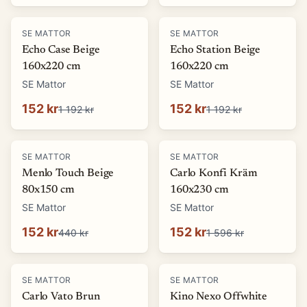
-
87
%
-
87
%
SE MATTOR
SE MATTOR
Echo Case Beige
Echo Station Beige
160x220 cm
160x220 cm
SE Mattor
SE Mattor
152 kr
152 kr
1 192 kr
1 192 kr
-
65
%
-
90
%
SE MATTOR
SE MATTOR
Menlo Touch Beige
Carlo Konfi Kräm
80x150 cm
160x230 cm
SE Mattor
SE Mattor
152 kr
152 kr
440 kr
1 596 kr
-
90
%
-
76
%
SE MATTOR
SE MATTOR
Carlo Vato Brun
Kino Nexo Offwhite