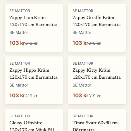
-
68
%
-
68
%
SE MATTOR
SE MATTOR
Zappy Lion Kräm
Zappy Giraffe Kräm
120x170 cm Barnmatta
120x170 cm Barnmatta
SE Mattor
SE Mattor
103 kr
103 kr
319 kr
319 kr
-
68
%
-
68
%
SE MATTOR
SE MATTOR
Zappy Hippo Kräm
Zappy Kitty Kräm
120x170 cm Barnmatta
120x170 cm Barnmatta
SE Mattor
SE Mattor
103 kr
103 kr
319 kr
319 kr
-
69
%
-
13
%
SE MATTOR
SE MATTOR
Glossy Offwhite
Tinna Svart 60x90 cm
120x170 cm Mjuk Päls-
Dörrmatta