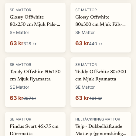
-
81
%
-
86
%
SE MATTOR
SE MATTOR
Glossy Offwhite
Glossy Offwhite
80x250 cm Mjuk Päls-
80x300 cm Mjuk Päls-
look Matta
look Matta
SE Mattor
SE Mattor
63 kr
63 kr
328 kr
440 kr
-
69
%
-
85
%
SE MATTOR
SE MATTOR
Teddy Offwhite 80x150
Teddy Offwhite 80x300
cm Mjuk Ryamatta
cm Mjuk Ryamatta
SE Mattor
SE Mattor
63 kr
63 kr
207 kr
431 kr
-
70
%
SE MATTOR
HELTÄCKNINGSMATTOR
Findus Svart 45x75 cm
Tejp - Dubbelhäftande
Dörrmatta
Mattejp (genomskinlig)