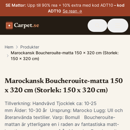
SE Mattor
:
Upp till 90% rea + 10% extra med kod ADT10
– kod
ADT10
Se rean →
Carpet
.se
Hem
Produkter
Marockansk Boucherouite-matta 150 x 320 cm (Storlek:
150 x 320 cm)
Marockansk Boucherouite-matta 150
x 320 cm (Storlek: 150 x 320 cm)
Tillverkning: Handvävd Tjocklek ca: 10-25
mm Ålder: 10-30 år Ursprung: Marocko Lugg: Ull och
återanvända textilier. Varp: Bomull Boucherouite-
mattan är ytterligare en i raden av fantastiska matt-