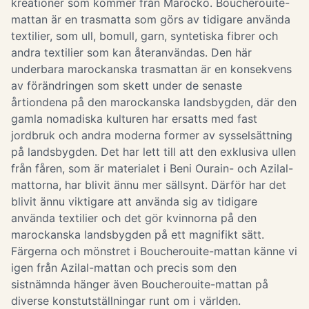
kreationer som kommer från Marocko. Boucherouite-
mattan är en trasmatta som görs av tidigare använda
textilier, som ull, bomull, garn, syntetiska fibrer och
andra textilier som kan återanvändas. Den här
underbara marockanska trasmattan är en konsekvens
av förändringen som skett under de senaste
årtiondena på den marockanska landsbygden, där den
gamla nomadiska kulturen har ersatts med fast
jordbruk och andra moderna former av sysselsättning
på landsbygden. Det har lett till att den exklusiva ullen
från fåren, som är materialet i Beni Ourain- och Azilal-
mattorna, har blivit ännu mer sällsynt. Därför har det
blivit ännu viktigare att använda sig av tidigare
använda textilier och det gör kvinnorna på den
marockanska landsbygden på ett magnifikt sätt.
Färgerna och mönstret i Boucherouite-mattan känne vi
igen från Azilal-mattan och precis som den
sistnämnda hänger även Boucherouite-mattan på
diverse konstutställningar runt om i världen.