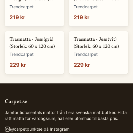
(Storlek: 60 x 110 cm)
120 cm)
Trendcarpet
Trendcarpet
219 kr
219 kr
Trasmatta - Jess (grå)
Trasmatta - Jess (vit)
(Storlek: 60 x 120 cm)
(Storlek: 60 x 120 cm)
Trendcarpet
Trendcarpet
229 kr
229 kr
Carpet.se
Jämför tiotusentals mattor från flera svenska mattbutiker. Hitta
rätt matta för vardagsrum, hall eller utomhus till bästa pris.
@
carpetpunktse
på Instagram